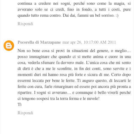
continua a credere nei sogni, perché sono come la magia, si
avverano solo se ci credi, fino in fondo, a tutti i costi, pure
quando tutto rema contro. Dai dai, fammi un bel sorriso. :)
Rispondi
Pecorella di Marzapane
mar apr 26, 10:17:00 AM 2011
Non so bene cosa si provi in situazioni del genere, o meglio…
posso immaginare che quando ci si mette anima e cuore in una
cosa, vederla sfumare fa davvero male. L’unica cosa che mi sento
di dirti è che a me le sconfitte, in fin dei conti, sono servite e i
momenti duri mi hanno resa più forte e sicura di me. Certo dopo
essermi leccata per bene le ferite. Ti auguro questo, di leccarti le
ferite con cura, farle rimarginare ed essere poi ancora più pronta a
ripartire. I sogni si avverano… e comunque è bello viverli perché
ci tengono sospesi tra la terra ferma e le nuvole!
Tì
Rispondi