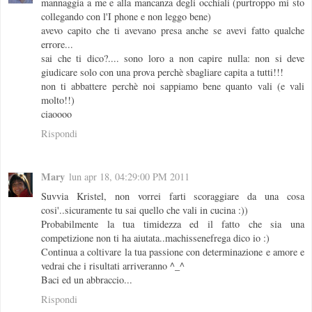
mannaggia a me e alla mancanza degli occhiali (purtroppo mi sto
collegando con l'I phone e non leggo bene)
avevo capito che ti avevano presa anche se avevi fatto qualche
errore...
sai che ti dico?.... sono loro a non capire nulla: non si deve
giudicare solo con una prova perchè sbagliare capita a tutti!!!
non ti abbattere perchè noi sappiamo bene quanto vali (e vali
molto!!)
ciaoooo
Rispondi
Mary
lun apr 18, 04:29:00 PM 2011
Suvvia Kristel, non vorrei farti scoraggiare da una cosa
cosi'..sicuramente tu sai quello che vali in cucina :))
Probabilmente la tua timidezza ed il fatto che sia una
competizione non ti ha aiutata..machissenefrega dico io :)
Continua a coltivare la tua passione con determinazione e amore e
vedrai che i risultati arriveranno ^_^
Baci ed un abbraccio...
Rispondi