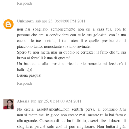
Rispondi
Unknown
sab apr 23, 06:44:00 PM 2011
non hai sbagliato, semplicemente non eri a casa tua, con le
persone che ami a condividere con te le tue golosità, con la tua
cucina, le tue pentole, i tuoi utensili e quelle presine che ti
piacciono tanto, nonostante si siano rovinate.
Spero tu non metta mai in dubbio le certezze: il fatto che tu sia
brava ai fornelli è una di queste!
Un bacione e alla prossima ricetta: sicuramente mi leccherò i
baffi! :)))
Buona pasqua!
Rispondi
Alessia
lun apr 25, 01:14:00 AM 2011
No ciccia, assolutamente...non sentirti persa, al contrario..Chi
non si mette mai in gioco non cresce mai, mentre tu lo hai fatto e
alla agrande. Ciascuno di noi ha il diritto, oserei dire il dovere di
sbagliare, perché solo così si può migliorare. Non buttarti giù,