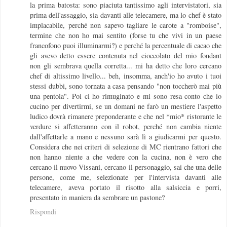
la prima batosta: sono piaciuta tantissimo agli intervistatori, sia
prima dell'assaggio, sia davanti alle telecamere, ma lo chef è stato
implacabile, perché non sapevo tagliare le carote a "romboise",
termine che non ho mai sentito (forse tu che vivi in un paese
francofono puoi illuminarmi?) e perché la percentuale di cacao che
gli avevo detto essere contenuta nel cioccolato del mio fondant
non gli sembrava quella corretta... mi ha detto che loro cercano
chef di altissimo livello... beh, insomma, anch'io ho avuto i tuoi
stessi dubbi, sono tornata a casa pensando "non toccherò mai più
una pentola". Poi ci ho rimuginato e mi sono resa conto che io
cucino per divertirmi, se un domani ne farò un mestiere l'aspetto
ludico dovrà rimanere preponderante e che nel *mio* ristorante le
verdure si affetteranno con il robot, perché non cambia niente
dall'affettarle a mano e nessuno sarà lì a giudicarmi per questo.
Considera che nei criteri di selezione di MC rientrano fattori che
non hanno niente a che vedere con la cucina, non è vero che
cercano il nuovo Vissani, cercano il personaggio, sai che una delle
persone, come me, selezionate per l'intervista davanti alle
telecamere, aveva portato il risotto alla salsiccia e porri,
presentato in maniera da sembrare un pastone?
Rispondi