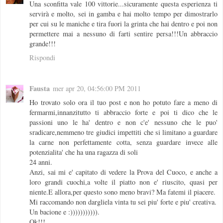
Una sconfitta vale 100 vittorie...sicuramente questa esperienza ti
servirà e molto, sei in gamba e hai molto tempo per dimostrarlo
per cui su le maniche e tira fuori la grinta che hai dentro e poi non
permettere mai a nessuno di farti sentire persa!!!Un abbraccio
grande!!!
Rispondi
Fausta
mer apr 20, 04:56:00 PM 2011
Ho trovato solo ora il tuo post e non ho potuto fare a meno di
fermarmi,innanzitutto ti abbraccio forte e poi ti dico che le
passioni uno le ha' dentro e non c'e' nessuno che le puo'
sradicare,nemmeno tre giudici impettiti che si limitano a guardare
la carne non perfettamente cotta, senza guardare invece alle
potenzialita' che ha una ragazza di soli
24 anni.
Anzi, sai mi e' capitato di vedere la Prova del Cuoco, e anche a
loro grandi cuochi,a volte il piatto non e' riuscito, quasi per
niente.E allora,per questo sono meno bravi? Ma fatemi il piacere.
Mi raccomando non dargliela vinta tu sei piu' forte e piu' creativa.
Un bacione e :))))))))))).
Ok!!!