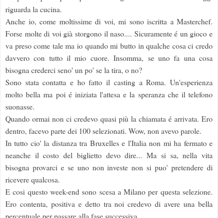
riguarda la cucina.
Anche io, come moltissime di voi, mi sono iscritta a Masterchef.
Forse molte di voi già storgono il naso.... Sicuramente é un gioco e
va preso come tale ma io quando mi butto in qualche cosa ci credo
davvero con tutto il mio cuore. Insomma, se uno fa una cosa
bisogna crederci seno' un po' se la tira, o no?
Sono stata contatta e ho fatto il casting a Roma. Un'esperienza
molto bella ma poi é iniziata l'attesa e la speranza che il telefono
suonasse.
Quando ormai non ci credevo quasi più la chiamata é arrivata. Ero
dentro, facevo parte dei 100 selezionati. Wow, non avevo parole.
In tutto cio' la distanza tra Bruxelles e l'Italia non mi ha fermato e
neanche il costo del biglietto devo dire... Ma si sa, nella vita
bisogna provarci e se uno non investe non si puo' pretendere di
ricevere qualcosa.
E cosi questo week-end sono scesa a Milano per questa selezione.
Ero contenta, positiva e detto tra noi credevo di avere una bella
percentuale per passare alla fase successiva.