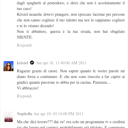
dagli spaghetti al pomodoro, e direi che non è assolutamente il
tuo caso!
Kristel neanche dovevi piangere, non sprecare lacrime per persone
che non sanno cogliere il tuo talento ma noi lo sappiamo cogliere
e te lo stiamo dicendo!
Non ti abbattere, questa è la tua strada, non hai sbagliato
NIENTE.
Rispondi
kristel
lun apr 18, 11:40:00 AM 2011
Ragazze grazie di cuore. Non sapete quanto le vostre parole mi
diano forza a continuare. E che non sono riuscita a far capire ai
giudici quanta passione io abbia per la cucina. Pazienza....
Vi abbraccio!
Rispondi
Nepitella
lun apr 18, 03:14:00 PM 2011
Ma che dici tesoro??? dai su! era solo un programma tv e credimi
(io che lavoro nel campo) probabilmente già pilotato. E comunque