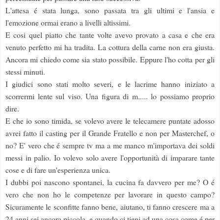
L'attesa é stata lunga, sono passata tra gli ultimi e l'ansia e
l'emozione ormai erano a livelli altissimi.
E cosi quel piatto che tante volte avevo provato a casa e che era
venuto perfetto mi ha tradita. La cottura della carne non era giusta.
Ancora mi chiedo come sia stato possibile. Eppure l'ho cotta per gli
stessi minuti.
I giudici sono stati molto severi, e le lacrime hanno iniziato a
scorrermi lente sul viso. Una figura di m..... lo possiamo proprio
dire.
E che io sono timida, se volevo avere le telecamere puntate adosso
avrei fatto il casting per il Grande Fratello e non per Masterchef, o
no? E' vero che é sempre tv ma a me manco m'importava dei soldi
messi in palio. Io volevo solo avere l'opportunità di imparare tante
cose e di fare un'esperienza unica.
I dubbi poi nascono spontanei, la cucina fa davvero per me? O é
vero che non ho le competenze per lavorare in questo campo?
Sicuramente le sconfitte fanno bene, aiutano, ti fanno crescere ma a
24 anni sei ancora piccola, e quando ci tieni ad una cosa come é per