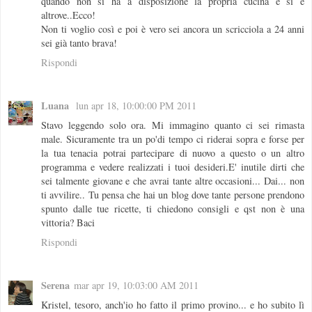
quando non si ha a disposizione la propria cucina e si è
altrove..Ecco!
Non ti voglio così e poi è vero sei ancora un scricciola a 24 anni
sei già tanto brava!
Rispondi
Luana
lun apr 18, 10:00:00 PM 2011
Stavo leggendo solo ora. Mi immagino quanto ci sei rimasta
male. Sicuramente tra un po'di tempo ci riderai sopra e forse per
la tua tenacia potrai partecipare di nuovo a questo o un altro
programma e vedere realizzati i tuoi desideri.E' inutile dirti che
sei talmente giovane e che avrai tante altre occasioni... Dai... non
ti avvilire.. Tu pensa che hai un blog dove tante persone prendono
spunto dalle tue ricette, ti chiedono consigli e qst non è una
vittoria? Baci
Rispondi
Serena
mar apr 19, 10:03:00 AM 2011
Kristel, tesoro, anch'io ho fatto il primo provino... e ho subito lì