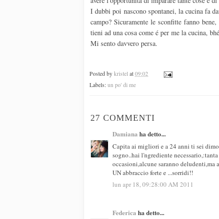
avere l'opportunità di imparare tante cose e di
I dubbi poi nascono spontanei, la cucina fa d
campo? Sicuramente le sconfitte fanno bene, 
tieni ad una cosa come é per me la cucina, bh
Mi sento davvero persa.
Posted by
kristel
at
09:02
Labels:
un po' di me
27 COMMENTI
Damiana
ha detto...
Capita ai migliori e a 24 anni ti sei dim
sogno..hai l'ngrediente necessario,:tant
occasioni,alcune saranno deludenti,ma al
UN abbraccio forte e ...sorridi!!
lun apr 18, 09:28:00 AM 2011
Federica
ha detto...