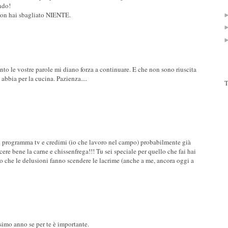
ndo!
, non hai sbagliato NIENTE.
to le vostre parole mi diano forza a continuare. E che non sono riuscita
 abbia per la cucina. Pazienza....
T
un programma tv e credimi (io che lavoro nel campo) probabilmente già
re bene la carne e chissenfrega!!! Tu sei speciale per quello che fai hai
so che le delusioni fanno scendere le lacrime (anche a me, ancora oggi a
ssimo anno se per te è importante.