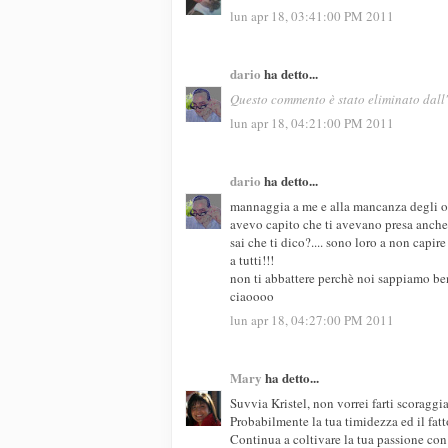
lun apr 18, 03:41:00 PM 2011
dario
ha detto...
Questo commento è stato eliminato dall'
lun apr 18, 04:21:00 PM 2011
dario
ha detto...
mannaggia a me e alla mancanza degli oc
avevo capito che ti avevano presa anche s
sai che ti dico?.... sono loro a non capi
a tutti!!!
non ti abbattere perchè noi sappiamo ben
ciaoooo
lun apr 18, 04:27:00 PM 2011
Mary
ha detto...
Suvvia Kristel, non vorrei farti scoraggia
Probabilmente la tua timidezza ed il fat
Continua a coltivare la tua passione con