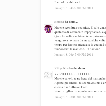
Baci ed un abbraccio...
lun apr 18, 04:29:00 PM 2011
simona
ha detto...
Ma che sconfitta e sconfitta. E' solo una
qualcosa di veramente impegnativo...e qu
Qualche volta cambiare forno può essere 
vengono a lavorare da me qualche volta. 
tempo per fare esperienza se la cucina è
rimboccarsi le maniche. Un bacione
lun apr 18, 06:45:00 PM 2011
Kittys Kitchen
ha detto...
KRISTELLLLLLLLLLLLL!
Ma che cavolo te ne frega del masterchef
A parte gli scherzi, tu sei bravissima e 
cucina e si è altrove..Ecco!
Non ti voglio così e poi è vero sei ancor
lun apr 18, 08:00:00 PM 2011