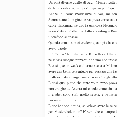
Un post diverso quello di oggi. Niente ricett
della mia vita qui, su questo spazio pero' quel
Anche io, come moltissime di voi, mi sono 
Sicuramente é un gioco e va preso come tale 
cuore. Insomma, se uno fa una cosa bisogna cre
Sono stata contatta e ho fatto il casting a Ro
il telefono suonasse.
Quando ormai non ci credevo quasi più la chia
avevo parole.
In tutto cio' la distanza tra Bruxelles e l'Ital
nella vita bisogna provarci e se uno non invest
E cosi questo week-end sono scesa a Milano p
avere una bella percentuale per passare alla fa
L'attesa é stata lunga, sono passata tra gli ult
E cosi quel piatto che tante volte avevo prova
non era giusta. Ancora mi chiedo come sia stat
I giudici sono stati molto severi, e le lacr
possiamo proprio dire.
E che io sono timida, se volevo avere le telec
per Masterchef, o no? E' vero che é sempre 