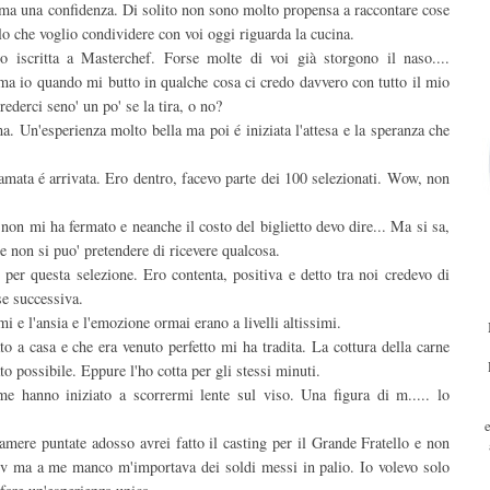
e ma una confidenza. Di solito non sono molto propensa a raccontare cose
lo che voglio condividere con voi oggi riguarda la cucina.
iscritta a Masterchef. Forse molte di voi già storgono il naso....
ma io quando mi butto in qualche cosa ci credo davvero con tutto il mio
derci seno' un po' se la tira, o no?
ma. Un'esperienza molto bella ma poi é iniziata l'attesa e la speranza che
mata é arrivata. Ero dentro, facevo parte dei 100 selezionati. Wow, non
ia non mi ha fermato e neanche il costo del biglietto devo dire... Ma si sa,
e non si puo' pretendere di ricevere qualcosa.
er questa selezione. Ero contenta, positiva e detto tra noi credevo di
se successiva.
imi e l'ansia e l'emozione ormai erano a livelli altissimi.
to a casa e che era venuto perfetto mi ha tradita. La cottura della carne
o possibile. Eppure l'ho cotta per gli stessi minuti.
ime hanno iniziato a scorrermi lente sul viso. Una figura di m..... lo
amere puntate adosso avrei fatto il casting per il Grande Fratello e non
tv ma a me manco m'importava dei soldi messi in palio. Io volevo solo