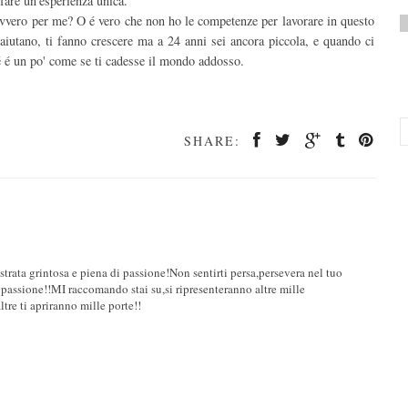
 fare un'esperienza unica.
avvero per me? O é vero che non ho le competenze per lavorare in questo
aiutano, ti fanno crescere ma a 24 anni sei ancora piccola, e quando ci
é é un po' come se ti cadesse il mondo addosso.
SHARE:
ostrata grintosa e piena di passione!Non sentirti persa,persevera nel tuo
a passione!!MI raccomando stai su,si ripresenteranno altre mille
tre ti apriranno mille porte!!