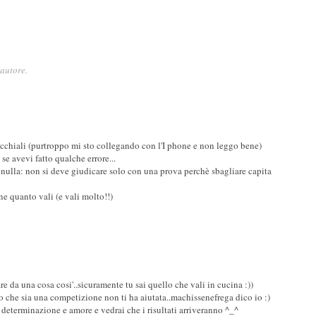
autore.
chiali (purtroppo mi sto collegando con l'I phone e non leggo bene)
e avevi fatto qualche errore...
re nulla: non si deve giudicare solo con una prova perchè sbagliare capita
e quanto vali (e vali molto!!)
re da una cosa cosi'..sicuramente tu sai quello che vali in cucina :))
to che sia una competizione non ti ha aiutata..machissenefrega dico io :)
 determinazione e amore e vedrai che i risultati arriveranno ^_^