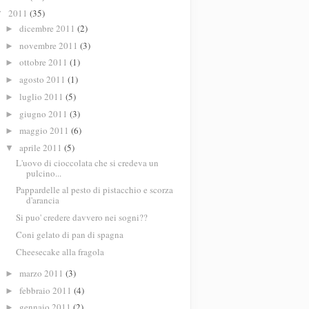
2011
(35)
▼
dicembre 2011
(2)
►
novembre 2011
(3)
►
ottobre 2011
(1)
►
agosto 2011
(1)
►
luglio 2011
(5)
►
giugno 2011
(3)
►
maggio 2011
(6)
►
aprile 2011
(5)
▼
L'uovo di cioccolata che si credeva un
pulcino...
Pappardelle al pesto di pistacchio e scorza
d'arancia
Si puo' credere davvero nei sogni??
Coni gelato di pan di spagna
Cheesecake alla fragola
marzo 2011
(3)
►
febbraio 2011
(4)
►
gennaio 2011
(2)
►