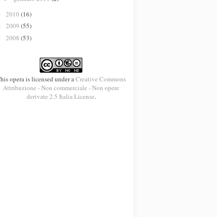
2010
(16)
►
2009
(55)
►
2008
(53)
►
his opera is licensed under a
Creative Commons
Attribuzione - Non commerciale - Non opere
derivate 2.5 Italia License
.