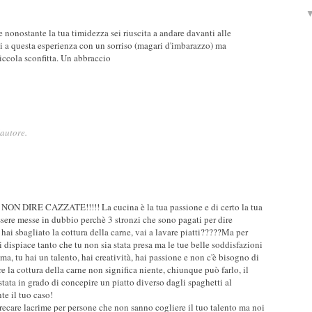
 nonostante la tua timidezza sei riuscita a andare davanti alle
ai a questa esperienza con un sorriso (magari d'imbarazzo) ma
iccola sconfitta. Un abbraccio
autore.
 DIRE CAZZATE!!!!! La cucina è la tua passione e di certo la tua
sere messe in dubbio perchè 3 stronzi che sono pagati per dire
 hai sbagliato la cottura della carne, vai a lavare piatti?????Ma per
 Mi dispiace tanto che tu non sia stata presa ma le tue belle soddisfazioni
, tu hai un talento, hai creatività, hai passione e non c'è bisogno di
e la cottura della carne non significa niente, chiunque può farlo, il
tata in grado di concepire un piatto diverso dagli spaghetti al
e il tuo caso!
ecare lacrime per persone che non sanno cogliere il tuo talento ma noi