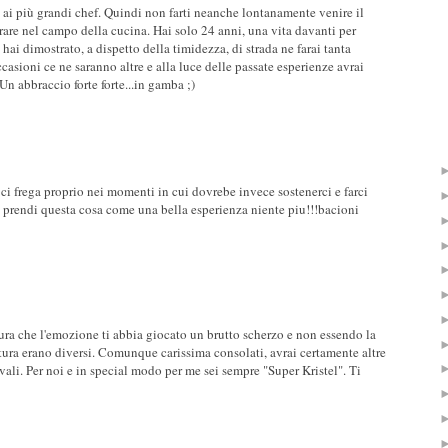
e ai più grandi chef. Quindi non farti neanche lontanamente venire il
rare nel campo della cucina. Hai solo 24 anni, una vita davanti per
 hai dimostrato, a dispetto della timidezza, di strada ne farai tanta
ccasioni ce ne saranno altre e alla luce delle passate esperienze avrai
Un abbraccio forte forte...in gamba ;)
 ci frega proprio nei momenti in cui dovrebe invece sostenerci e farci
 e prendi questa cosa come una bella esperienza niente piu!!!bacioni
ura che l'emozione ti abbia giocato un brutto scherzo e non essendo la
tura erano diversi. Comunque carissima consolati, avrai certamente altre
ali. Per noi e in special modo per me sei sempre "Super Kristel". Ti