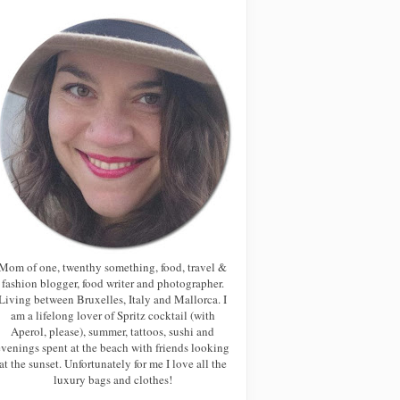
Mom of one, twenthy something, food, travel &
fashion blogger, food writer and photographer.
Living between Bruxelles, Italy and Mallorca. I
am a lifelong lover of Spritz cocktail (with
Aperol, please), summer, tattoos, sushi and
evenings spent at the beach with friends looking
at the sunset. Unfortunately for me I love all the
luxury bags and clothes!