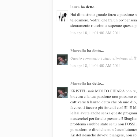
laura
ha detto...
Hai dimostrato grande forza e passione se
telecamere. Vedrai che fra un po' penser
sicuramente riuscirai a superare questa p
lun apr 18, 11:01:00 AM 2011
Marcella
ha detto...
Questo commento è stato eliminato dall'
lun apr 18, 11:04:00 AM 2011
Marcella
ha detto...
KRISTEL sarò MOLTO CHIARA con te, NON
bravura e la tua passione non possono es
cattiverie ti hanno detto che oh mio dio,
favore, ti facevo più forte di così!!!!!!!
le hai avute anche senza questo programma
masterchef per fartelo presente!! Sbagliar
problema sarebbe stato se tu non FOSSI s
pomodoro, e direi che non è assolutament
Kristel neanche dovevi piangere, non spr