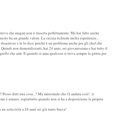
 prova che magari non è riuscita perfettamente. Ma hai fatto anche
esto ha un grande valore. La cucina richiede molta esperienza...
disastroso e te lo dico perchè è un problema anche per gli chef che
Quindi non demoralizzarti, hai 24 anni, sei giovanissima e hai tutto il
 quello che ami. E quando si ama qualcosa si trova sempre la grinta per
! Posso dirti una cosa...? Ma menomale che t'è andata così! :))
errare è umano, soprattutto quando non si ha a disposizione la propria
a un scricciola a 24 anni sei già tanto brava!