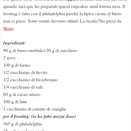
quando sarà qui, ho preparato questi cupcakes simil foresta nera. Il
frosting é fatto con il philadelphia perché la tipica crema al burro
non ci piace. Sono venuti davvero ottimi! La ricetta l'ho presa da
Wendy
.
Ingredienti:
90 g di burro morbido120 g di zucchero
2 uova
100 g di farina
1/2 cucchiaino di lievito
1/2 cucchiaino di bicarbonato
1/4 cucchiaino di sale
60 g di cacao amaro
100 g di latte
1 cucchiaino di estratto di vaniglia
per il frosting: (io ho fatto mezza dose)
365 g di philadelphia
35 g di zucchero a velo