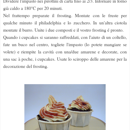
Dividere l'impasto nei pirottini di carta fino ai 2/3. Infornare in forno
già caldo a 180°C per 20 minuti.
Nel frattempo preparate il frosting. Montate con le fruste per
qualche minuto il philadelphia e lo zucchero. In un'altra ciotola
montate il burro. Unite i due composti e il vostro frosting é pronto.
Quando i cupcakes si saranno raffreddati, con l'aiuto di un coltello,
fate un buco nel centro, togliete l'impasto (lo potete mangiare se
volete) e riempite la cavità con una/due amarene e decorate, con
una sac à poche, i cupcakes. Usate lo sciroppo delle amarene per la
decorazione del frosting.