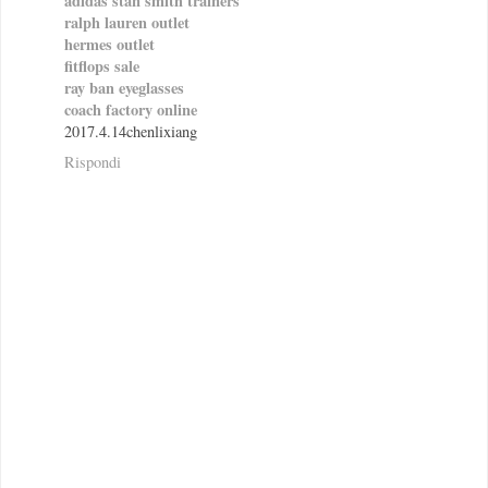
adidas stan smith trainers
ralph lauren outlet
hermes outlet
fitflops sale
ray ban eyeglasses
coach factory online
2017.4.14chenlixiang
Rispondi