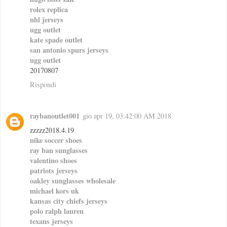
rolex replica
nhl jerseys
ugg outlet
kate spade outlet
san antonio spurs jerseys
ugg outlet
20170807
Rispondi
raybanoutlet001
gio apr 19, 03:42:00 AM 2018
zzzzz2018.4.19
nike soccer shoes
ray ban sunglasses
valentino shoes
patriots jerseys
oakley sunglasses wholesale
michael kors uk
kansas city chiefs jerseys
polo ralph lauren
texans jerseys