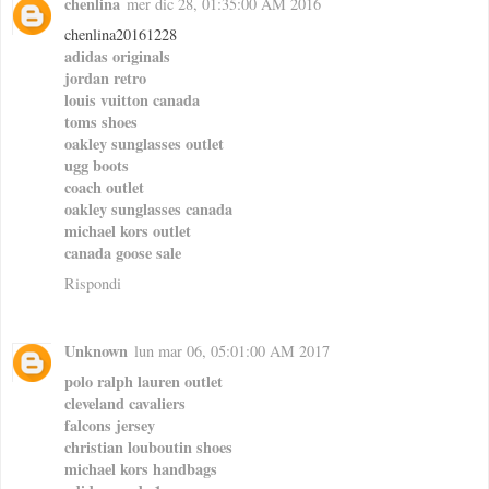
chenlina
mer dic 28, 01:35:00 AM 2016
chenlina20161228
adidas originals
jordan retro
louis vuitton canada
toms shoes
oakley sunglasses outlet
ugg boots
coach outlet
oakley sunglasses canada
michael kors outlet
canada goose sale
Rispondi
Unknown
lun mar 06, 05:01:00 AM 2017
polo ralph lauren outlet
cleveland cavaliers
falcons jersey
christian louboutin shoes
michael kors handbags