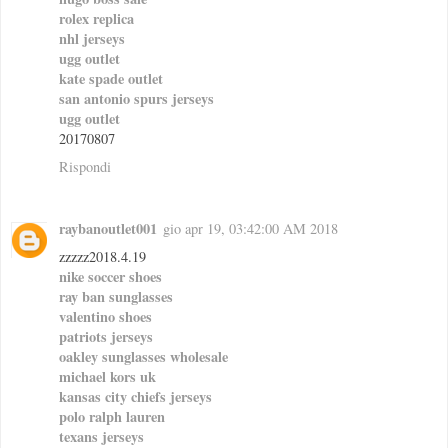
rolex replica
nhl jerseys
ugg outlet
kate spade outlet
san antonio spurs jerseys
ugg outlet
20170807
Rispondi
raybanoutlet001
gio apr 19, 03:42:00 AM 2018
zzzzz2018.4.19
nike soccer shoes
ray ban sunglasses
valentino shoes
patriots jerseys
oakley sunglasses wholesale
michael kors uk
kansas city chiefs jerseys
polo ralph lauren
texans jerseys