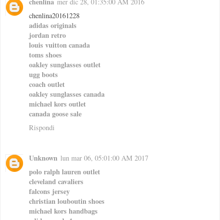
chenlina
mer dic 28, 01:35:00 AM 2016
chenlina20161228
adidas originals
jordan retro
louis vuitton canada
toms shoes
oakley sunglasses outlet
ugg boots
coach outlet
oakley sunglasses canada
michael kors outlet
canada goose sale
Rispondi
Unknown
lun mar 06, 05:01:00 AM 2017
polo ralph lauren outlet
cleveland cavaliers
falcons jersey
christian louboutin shoes
michael kors handbags