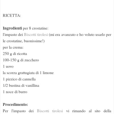
RICETTA:
Ingredienti
per 8 crostatine:
l'impasto dei
Biscotti tirolesi
(mi era avanzato e ho voluto usarlo per
le crostatine, buonissime!)
per la crema:
250 g di ricotta
100-150 g di zucchero
1 uovo
la scorza grattugiata di 1 limone
1 pizzico di cannella
1/2 bustina di vanillina
1 noce di burro
Procedimento:
Per l'impasto dei
Biscotti tirolesi
vi rimando al sito della