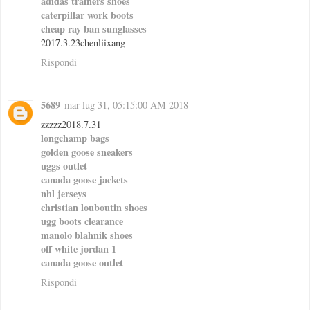
adidas trainers shoes
caterpillar work boots
cheap ray ban sunglasses
2017.3.23chenliixang
Rispondi
5689
mar lug 31, 05:15:00 AM 2018
zzzzz2018.7.31
longchamp bags
golden goose sneakers
uggs outlet
canada goose jackets
nhl jerseys
christian louboutin shoes
ugg boots clearance
manolo blahnik shoes
off white jordan 1
canada goose outlet
Rispondi