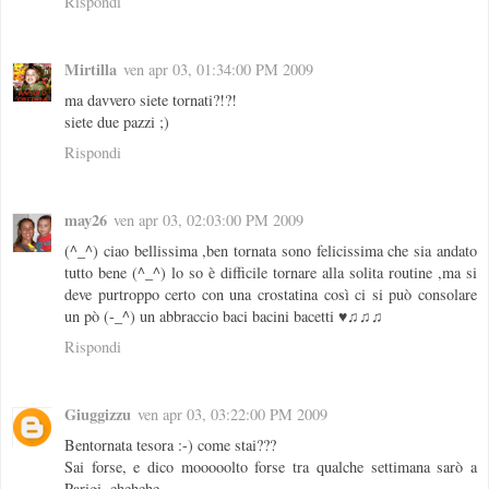
Rispondi
Mirtilla
ven apr 03, 01:34:00 PM 2009
ma davvero siete tornati?!?!
siete due pazzi ;)
Rispondi
may26
ven apr 03, 02:03:00 PM 2009
(^_^) ciao bellissima ,ben tornata sono felicissima che sia andato
tutto bene (^_^) lo so è difficile tornare alla solita routine ,ma si
deve purtroppo certo con una crostatina così ci si può consolare
un pò (-_^) un abbraccio baci bacini bacetti ♥♫♫♫
Rispondi
Giuggizzu
ven apr 03, 03:22:00 PM 2009
Bentornata tesora :-) come stai???
Sai forse, e dico mooooolto forse tra qualche settimana sarò a
Parigi, ehehehe.