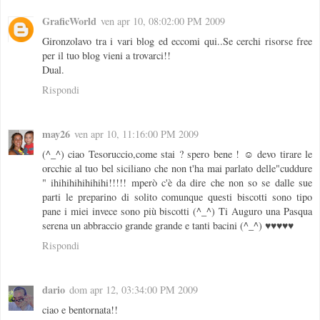
GraficWorld
ven apr 10, 08:02:00 PM 2009
Gironzolavo tra i vari blog ed eccomi qui..Se cerchi risorse free
per il tuo blog vieni a trovarci!!
Dual.
Rispondi
may26
ven apr 10, 11:16:00 PM 2009
(^_^) ciao Tesoruccio,come stai ? spero bene ! ☺ devo tirare le
orcchie al tuo bel siciliano che non t'ha mai parlato delle"cuddure
" ihihihihihihihi!!!!! mperò c'è da dire che non so se dalle sue
parti le preparino di solito comunque questi biscotti sono tipo
pane i miei invece sono più biscotti (^_^) Ti Auguro una Pasqua
serena un abbraccio grande grande e tanti bacini (^_^) ♥♥♥♥♥
Rispondi
dario
dom apr 12, 03:34:00 PM 2009
ciao e bentornata!!