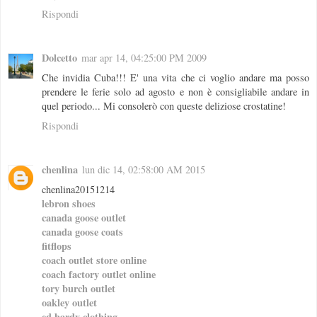
Rispondi
Dolcetto
mar apr 14, 04:25:00 PM 2009
Che invidia Cuba!!! E' una vita che ci voglio andare ma posso
prendere le ferie solo ad agosto e non è consigliabile andare in
quel periodo... Mi consolerò con queste deliziose crostatine!
Rispondi
chenlina
lun dic 14, 02:58:00 AM 2015
chenlina20151214
lebron shoes
canada goose outlet
canada goose coats
fitflops
coach outlet store online
coach factory outlet online
tory burch outlet
oakley outlet
ed hardy clothing