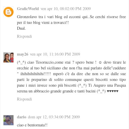
GraficWorld
ven apr 10, 08:02:00 PM 2009
Gironzolavo tra i vari blog ed eccomi qui..Se cerchi risorse free
per il tuo blog vieni a trovarci!!
Dual.
Rispondi
may26
ven apr 10, 11:16:00 PM 2009
(^_^) ciao Tesoruccio,come stai ? spero bene ! ☺ devo tirare le
orcchie al tuo bel siciliano che non t'ha mai parlato delle"cuddure
" ihihihihihihihi!!!!! mperò c'è da dire che non so se dalle sue
parti le preparino di solito comunque questi biscotti sono tipo
pane i miei invece sono più biscotti (^_^) Ti Auguro una Pasqua
serena un abbraccio grande grande e tanti bacini (^_^) ♥♥♥♥♥
Rispondi
dario
dom apr 12, 03:34:00 PM 2009
ciao e bentornata!!