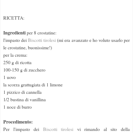
RICETTA:
Ingredienti
per 8 crostatine:
l'impasto dei
Biscotti tirolesi
(mi era avanzato e ho voluto usarlo per
le crostatine, buonissime!)
per la crema:
250 g di ricotta
100-150 g di zucchero
1 uovo
la scorza grattugiata di 1 limone
1 pizzico di cannella
1/2 bustina di vanillina
1 noce di burro
Procedimento:
Per l'impasto dei
Biscotti tirolesi
vi rimando al sito della