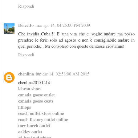
Rispondi
Dolcetto
mar apr 14, 04:25:00 PM 2009
Che invidia Cuba!!! E' una vita che ci voglio andare ma posso
prendere le ferie solo ad agosto e non è consigliabile andare in
quel periodo... Mi consolerò con queste deliziose crostatine!
Rispondi
chenlina
lun dic 14, 02:58:00 AM 2015
chenlina20151214
lebron shoes
canada goose outlet
canada goose coats
fitflops
coach outlet store online
coach factory outlet online
tory burch outlet
oakley outlet
ed hardy clothing