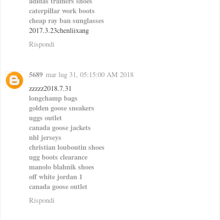
adidas trainers shoes
caterpillar work boots
cheap ray ban sunglasses
2017.3.23chenliixang
Rispondi
5689
mar lug 31, 05:15:00 AM 2018
zzzzz2018.7.31
longchamp bags
golden goose sneakers
uggs outlet
canada goose jackets
nhl jerseys
christian louboutin shoes
ugg boots clearance
manolo blahnik shoes
off white jordan 1
canada goose outlet
Rispondi