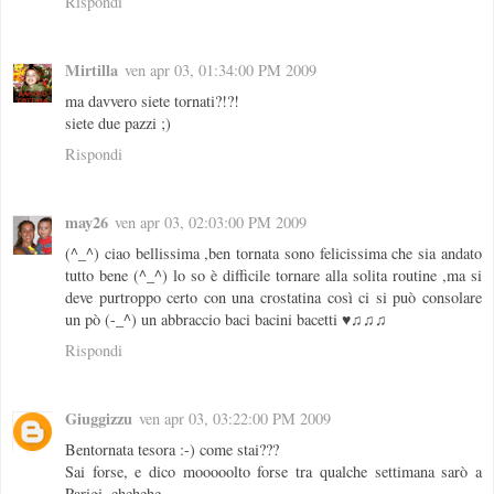
Rispondi
Mirtilla
ven apr 03, 01:34:00 PM 2009
ma davvero siete tornati?!?!
siete due pazzi ;)
Rispondi
may26
ven apr 03, 02:03:00 PM 2009
(^_^) ciao bellissima ,ben tornata sono felicissima che sia andato
tutto bene (^_^) lo so è difficile tornare alla solita routine ,ma si
deve purtroppo certo con una crostatina così ci si può consolare
un pò (-_^) un abbraccio baci bacini bacetti ♥♫♫♫
Rispondi
Giuggizzu
ven apr 03, 03:22:00 PM 2009
Bentornata tesora :-) come stai???
Sai forse, e dico mooooolto forse tra qualche settimana sarò a
Parigi, ehehehe.