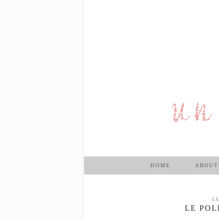
HOME
ABOUT
L
LE POL