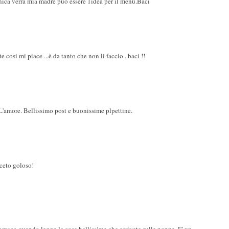
ica verrà mia madre può essere 1idea per il menù.Baci
cosi mi piace ...è da tanto che non li faccio ..baci !!
 L'amore. Bellissimo post e buonissime plpettine.
riceto goloso!
tomaco quando leggo le cose bellissime che scrivete sulle nonne. E' un