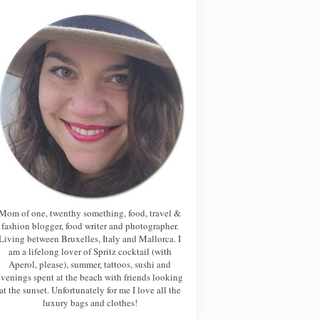
Mom of one, twenthy something, food, travel &
fashion blogger, food writer and photographer.
Living between Bruxelles, Italy and Mallorca. I
am a lifelong lover of Spritz cocktail (with
Aperol, please), summer, tattoos, sushi and
evenings spent at the beach with friends looking
at the sunset. Unfortunately for me I love all the
luxury bags and clothes!