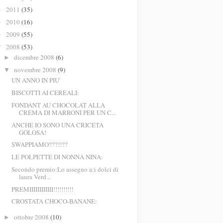
2011
(35)
►
2010
(16)
►
2009
(55)
►
2008
(53)
▼
dicembre 2008
(6)
►
novembre 2008
(9)
▼
UN ANNO IN PIU'
BISCOTTI AI CEREALI:
FONDANT AU CHOCOLAT ALLA
CREMA DI MARRONI PER UN C...
ANCHE IO SONO UNA CRICETA
GOLOSA!
SWAPPIAMO???!!??
LE POLPETTE DI NONNA NINA:
Secondo premio:Lo assegno a:i dolci di
laura Verd...
PREMIIIIIIIIIIII!!!!!!!!!!
CROSTATA CHOCO-BANANE:
ottobre 2008
(10)
►