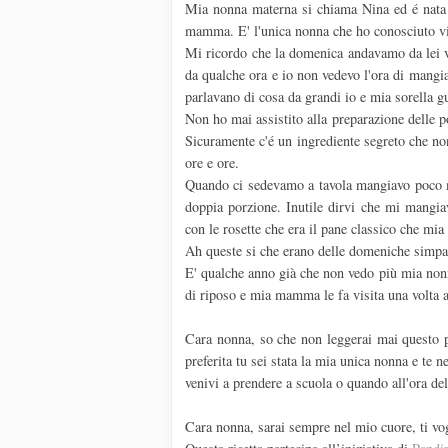
Mia nonna materna si chiama Nina ed é nata 
mamma. E' l'unica nonna che ho conosciuto vis
Mi ricordo che la domenica andavamo da lei v
da qualche ora e io non vedevo l'ora di mangia
parlavano di cosa da grandi io e mia sorella g
Non ho mai assistito alla preparazione delle p
Sicuramente c'é un ingrediente segreto che non
ore e ore.
Quando ci sedevamo a tavola mangiavo poco 
doppia porzione. Inutile dirvi che mi mangiavo
con le rosette che era il pane classico che mi
Ah queste si che erano delle domeniche simpat
E' qualche anno già che non vedo più mia nonna
di riposo e mia mamma le fa visita una volta 
Cara nonna, so che non leggerai mai questo p
preferita tu sei stata la mia unica nonna e te 
venivi a prendere a scuola o quando all'ora d
Cara nonna, sarai sempre nel mio cuore, ti vo