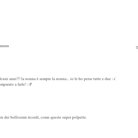
ammmm
T
uni anni!!! la nonna è sempre la nonna... io le ho perse tutte e due :-(
mparato a farle! :-P
 dei bellissimi ricordi, come queste super polpette.