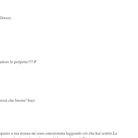
Grasso.
adoro le polpette!!!!:P
chissà che buone! baci
 spazio a tua nonna mi sono emozionata leggendo ciò che hai scritto.Le