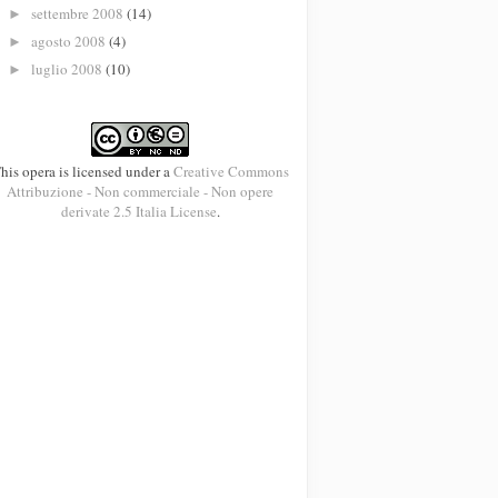
settembre 2008
(14)
►
agosto 2008
(4)
►
luglio 2008
(10)
►
his opera is licensed under a
Creative Commons
Attribuzione - Non commerciale - Non opere
derivate 2.5 Italia License
.