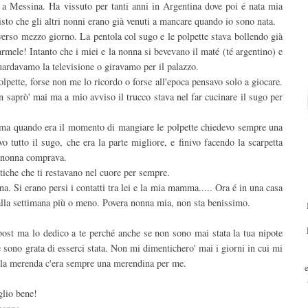
a Messina. Ha vissuto per tanti anni in Argentina dove poi é nata mia
to che gli altri nonni erano già venuti a mancare quando io sono nata.
erso mezzo giorno. La pentola col sugo e le polpette stava bollendo già
rmele! Intanto che i miei e la nonna si bevevano il maté (té argentino) e
uardavamo la televisione o giravamo per il palazzo.
olpette, forse non me lo ricordo o forse all'epoca pensavo solo a giocare.
 saprò' mai ma a mio avviso il trucco stava nel far cucinare il sugo per
ma quando era il momento di mangiare le polpette chiedevo sempre una
 tutto il sugo, che era la parte migliore, e finivo facendo la scarpetta
a nonna comprava.
iche che ti restavano nel cuore per sempre.
. Si erano persi i contatti tra lei e la mia mamma..... Ora é in una casa
alla settimana più o meno. Povera nonna mia, non sta benissimo.
ost ma lo dedico a te perché anche se non sono mai stata la tua nipote
ne sono grata di esserci stata. Non mi dimentichero' mai i giorni in cui mi
ella merenda c'era sempre una merendina per me.
glio bene!