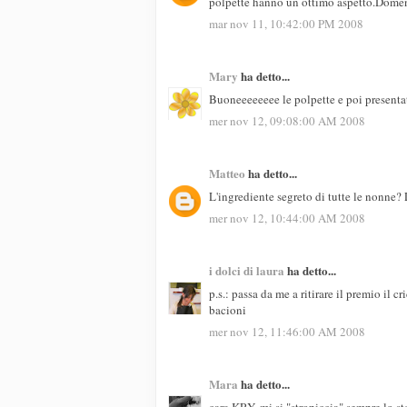
polpette hanno un ottimo aspetto.Domen
mar nov 11, 10:42:00 PM 2008
Mary
ha detto...
Buoneeeeeeee le polpette e poi presentate 
mer nov 12, 09:08:00 AM 2008
Matteo
ha detto...
L'ingrediente segreto di tutte le nonne?
mer nov 12, 10:44:00 AM 2008
i dolci di laura
ha detto...
p.s.: passa da me a ritirare il premio il c
bacioni
mer nov 12, 11:46:00 AM 2008
Mara
ha detto...
cara KRY, mi si "stropiccia" sempre lo s