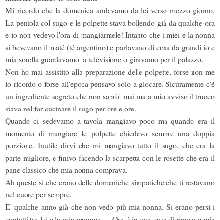
Mi ricordo che la domenica andavamo da lei verso mezzo giorno.
La pentola col sugo e le polpette stava bollendo già da qualche ora
e io non vedevo l'ora di mangiarmele! Intanto che i miei e la nonna
si bevevano il maté (té argentino) e parlavano di cosa da grandi io e
mia sorella guardavamo la televisione o giravamo per il palazzo.
Non ho mai assistito alla preparazione delle polpette, forse non me
lo ricordo o forse all'epoca pensavo solo a giocare. Sicuramente c'é
un ingrediente segreto che non saprò' mai ma a mio avviso il trucco
stava nel far cucinare il sugo per ore e ore.
Quando ci sedevamo a tavola mangiavo poco ma quando era il
momento di mangiare le polpette chiedevo sempre una doppia
porzione. Inutile dirvi che mi mangiavo tutto il sugo, che era la
parte migliore, e finivo facendo la scarpetta con le rosette che era il
pane classico che mia nonna comprava.
Ah queste si che erano delle domeniche simpatiche che ti restavano
nel cuore per sempre.
E' qualche anno già che non vedo più mia nonna. Si erano persi i
contatti tra lei e la mia mamma..... Ora é in una casa di riposo e mia