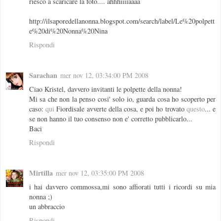
riesco a scaricare la foto.... ahhhiiiiaaaa
http://ilsaporedellanonna.blogspot.com/search/label/Le%20polpett
e%20di%20Nonna%20Nina
Rispondi
Sarachan
mer nov 12, 03:34:00 PM 2008
Ciao Kristel, davvero invitanti le polpette della nonna!
Mi sa che non la penso cosi' solo io, guarda cosa ho scoperto per
caso:
qui
Fiordisale avverte della cosa, e poi ho trovato
questo
... e
se non hanno il tuo consenso non e' corretto pubblicarlo...
Baci
Rispondi
Mirtilla
mer nov 12, 03:35:00 PM 2008
i hai davvero commossa,mi sono affiorati tutti i ricordi su mia
nonna ;)
un abbraccio
Rispondi