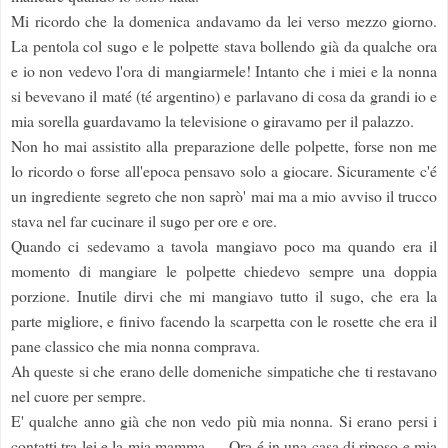
Mi ricordo che la domenica andavamo da lei verso mezzo giorno.
La pentola col sugo e le polpette stava bollendo già da qualche ora
e io non vedevo l'ora di mangiarmele! Intanto che i miei e la nonna
si bevevano il maté (té argentino) e parlavano di cosa da grandi io e
mia sorella guardavamo la televisione o giravamo per il palazzo.
Non ho mai assistito alla preparazione delle polpette, forse non me
lo ricordo o forse all'epoca pensavo solo a giocare. Sicuramente c'é
un ingrediente segreto che non saprò' mai ma a mio avviso il trucco
stava nel far cucinare il sugo per ore e ore.
Quando ci sedevamo a tavola mangiavo poco ma quando era il
momento di mangiare le polpette chiedevo sempre una doppia
porzione. Inutile dirvi che mi mangiavo tutto il sugo, che era la
parte migliore, e finivo facendo la scarpetta con le rosette che era il
pane classico che mia nonna comprava.
Ah queste si che erano delle domeniche simpatiche che ti restavano
nel cuore per sempre.
E' qualche anno già che non vedo più mia nonna. Si erano persi i
contatti tra lei e la mia mamma..... Ora é in una casa di riposo e mia