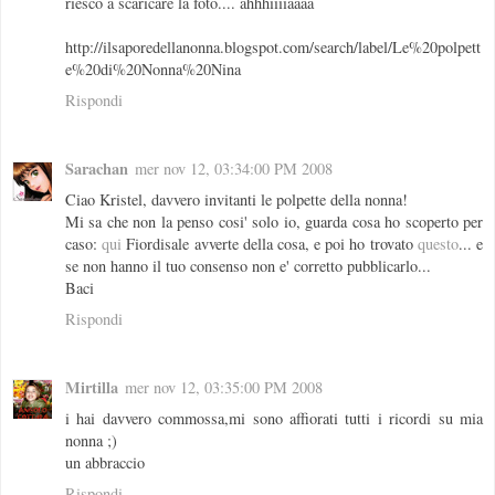
riesco a scaricare la foto.... ahhhiiiiaaaa
http://ilsaporedellanonna.blogspot.com/search/label/Le%20polpett
e%20di%20Nonna%20Nina
Rispondi
Sarachan
mer nov 12, 03:34:00 PM 2008
Ciao Kristel, davvero invitanti le polpette della nonna!
Mi sa che non la penso cosi' solo io, guarda cosa ho scoperto per
caso:
qui
Fiordisale avverte della cosa, e poi ho trovato
questo
... e
se non hanno il tuo consenso non e' corretto pubblicarlo...
Baci
Rispondi
Mirtilla
mer nov 12, 03:35:00 PM 2008
i hai davvero commossa,mi sono affiorati tutti i ricordi su mia
nonna ;)
un abbraccio
Rispondi