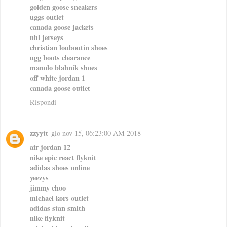
golden goose sneakers
uggs outlet
canada goose jackets
nhl jerseys
christian louboutin shoes
ugg boots clearance
manolo blahnik shoes
off white jordan 1
canada goose outlet
Rispondi
zzyytt
gio nov 15, 06:23:00 AM 2018
air jordan 12
nike epic react flyknit
adidas shoes online
yeezys
jimmy choo
michael kors outlet
adidas stan smith
nike flyknit