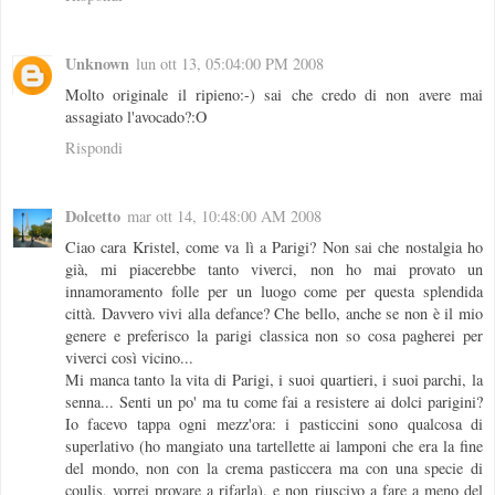
Unknown
lun ott 13, 05:04:00 PM 2008
Molto originale il ripieno:-) sai che credo di non avere mai
assagiato l'avocado?:O
Rispondi
Dolcetto
mar ott 14, 10:48:00 AM 2008
Ciao cara Kristel, come va lì a Parigi? Non sai che nostalgia ho
già, mi piacerebbe tanto viverci, non ho mai provato un
innamoramento folle per un luogo come per questa splendida
città. Davvero vivi alla defance? Che bello, anche se non è il mio
genere e preferisco la parigi classica non so cosa pagherei per
viverci così vicino...
Mi manca tanto la vita di Parigi, i suoi quartieri, i suoi parchi, la
senna... Senti un po' ma tu come fai a resistere ai dolci parigini?
Io facevo tappa ogni mezz'ora: i pasticcini sono qualcosa di
superlativo (ho mangiato una tartellette ai lamponi che era la fine
del mondo, non con la crema pasticcera ma con una specie di
coulis, vorrei provare a rifarla), e non riuscivo a fare a meno del