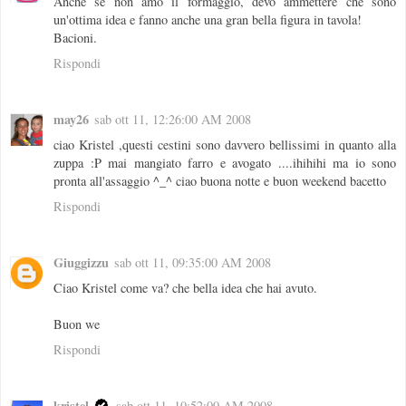
Anche se non amo il formaggio, devo ammettere che sono
un'ottima idea e fanno anche una gran bella figura in tavola!
Bacioni.
Rispondi
may26
sab ott 11, 12:26:00 AM 2008
ciao Kristel ,questi cestini sono davvero bellissimi in quanto alla
zuppa :P mai mangiato farro e avogato ....ihihihi ma io sono
pronta all'assaggio ^_^ ciao buona notte e buon weekend bacetto
Rispondi
Giuggizzu
sab ott 11, 09:35:00 AM 2008
Ciao Kristel come va? che bella idea che hai avuto.
Buon we
Rispondi
kristel
sab ott 11, 10:52:00 AM 2008