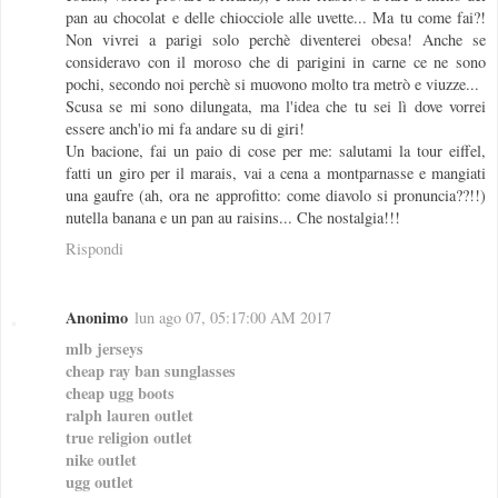
pan au chocolat e delle chiocciole alle uvette... Ma tu come fai?!
Non vivrei a parigi solo perchè diventerei obesa! Anche se
consideravo con il moroso che di parigini in carne ce ne sono
pochi, secondo noi perchè si muovono molto tra metrò e viuzze...
Scusa se mi sono dilungata, ma l'idea che tu sei lì dove vorrei
essere anch'io mi fa andare su di giri!
Un bacione, fai un paio di cose per me: salutami la tour eiffel,
fatti un giro per il marais, vai a cena a montparnasse e mangiati
una gaufre (ah, ora ne approfitto: come diavolo si pronuncia??!!)
nutella banana e un pan au raisins... Che nostalgia!!!
Rispondi
Anonimo
lun ago 07, 05:17:00 AM 2017
mlb jerseys
cheap ray ban sunglasses
cheap ugg boots
ralph lauren outlet
true religion outlet
nike outlet
ugg outlet