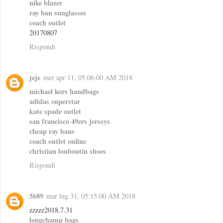
nike blazer
ray ban sunglasses
coach outlet
20170807
Rispondi
jeje
mer apr 11, 05:06:00 AM 2018
michael kors handbags
adidas superstar
kate spade outlet
san francisco 49ers jerseys
cheap ray bans
coach outlet online
christian louboutin shoes
Rispondi
5689
mar lug 31, 05:15:00 AM 2018
zzzzz2018.7.31
longchamp bags