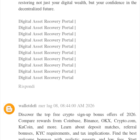
restoring not just your digital wealth, but your confidence in the
decentralized future.
Digital Asset Recovery Portal
|
Digital Asset Recovery Portal
|
Digital Asset Recovery Portal
|
Digital Asset Recovery Portal
|
Digital Asset Recovery Portal
|
Digital Asset Recovery Portal
|
Digital Asset Recovery Portal
|
Digital Asset Recovery Portal
|
Digital Asset Recovery Portal
|
Digital Asset Recovery Portal
Rispondi
walletdefi
mer lug 08, 08:44:00 AM 2026
Discover the top free crypto sign-up bonus offers of 2026.
Compare rewards from Coinbase, Binance, OKX, Crypto.com,
KuCoin, and more. Learn about deposit matches, referral
bonuses, KYC requirements, and tax implications. Find the best
welcome bonuses with realistic payouts and low fees. Start