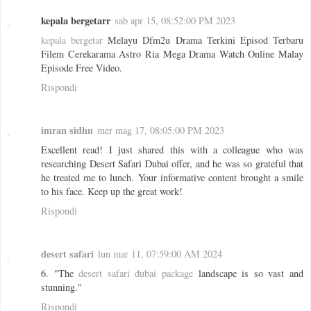
kepala bergetarr
sab apr 15, 08:52:00 PM 2023
kepala bergetar
Melayu Dfm2u Drama Terkini Episod Terbaru
Filem Cerekarama Astro Ria Mega Drama Watch Online Malay
Episode Free Video.
Rispondi
imran sidhu
mer mag 17, 08:05:00 PM 2023
Excellent read! I just shared this with a colleague who was
researching Desert Safari Dubai offer, and he was so grateful that
he treated me to lunch. Your informative content brought a smile
to his face. Keep up the great work!
Rispondi
desert safari
lun mar 11, 07:59:00 AM 2024
6. "The
desert safari dubai package
landscape is so vast and
stunning."
Rispondi