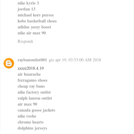
nike kyrie 3
jordan 13
michael kors purses
kobe basketball shoes
adidas yeezy boost
nike air max 90
Rispondi
raybanoutlet001
gio apr 19, 03:53:00 AM 2018
zzzzz2018.4.19
air huarache
ferragamo shoes
cheap ray bans
nike factory outlet
ralph lauren outlet
air max 90
canada goose jackets
nike roshe
chrome hearts
dolphins jerseys