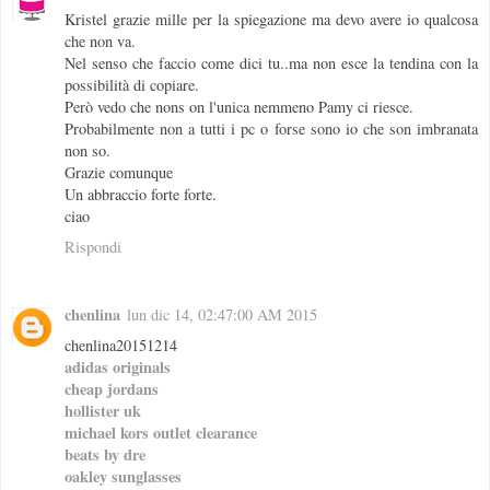
Kristel grazie mille per la spiegazione ma devo avere io qualcosa
che non va.
Nel senso che faccio come dici tu..ma non esce la tendina con la
possibilità di copiare.
Però vedo che nons on l'unica nemmeno Pamy ci riesce.
Probabilmente non a tutti i pc o forse sono io che son imbranata
non so.
Grazie comunque
Un abbraccio forte forte.
ciao
Rispondi
chenlina
lun dic 14, 02:47:00 AM 2015
chenlina20151214
adidas originals
cheap jordans
hollister uk
michael kors outlet clearance
beats by dre
oakley sunglasses