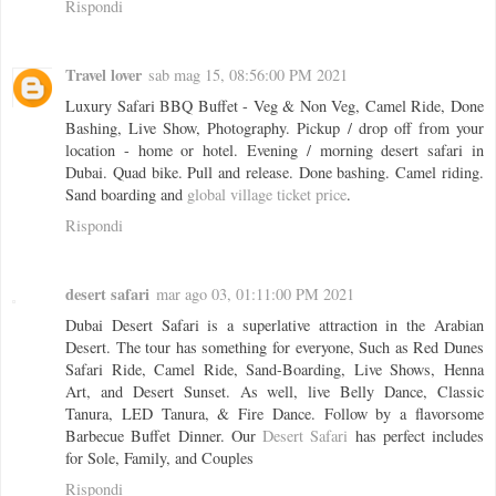
Rispondi
Travel lover
sab mag 15, 08:56:00 PM 2021
Luxury Safari BBQ Buffet - Veg & Non Veg, Camel Ride, Done
Bashing, Live Show, Photography. Pickup / drop off from your
location - home or hotel. Evening / morning desert safari in
Dubai. Quad bike. Pull and release. Done bashing. Camel riding.
Sand boarding and
global village ticket price
.
Rispondi
desert safari
mar ago 03, 01:11:00 PM 2021
Dubai Desert Safari is a superlative attraction in the Arabian
Desert. The tour has something for everyone, Such as Red Dunes
Safari Ride, Camel Ride, Sand-Boarding, Live Shows, Henna
Art, and Desert Sunset. As well, live Belly Dance, Classic
Tanura, LED Tanura, & Fire Dance. Follow by a flavorsome
Barbecue Buffet Dinner. Our
Desert Safari
has perfect includes
for Sole, Family, and Couples
Rispondi