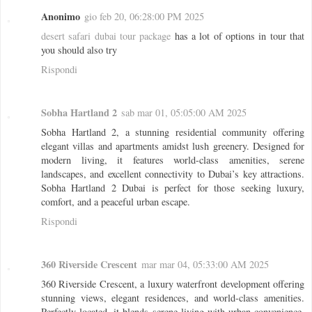
Anonimo
gio feb 20, 06:28:00 PM 2025
desert safari dubai tour package
has a lot of options in tour that
you should also try
Rispondi
Sobha Hartland 2
sab mar 01, 05:05:00 AM 2025
Sobha Hartland 2, a stunning residential community offering
elegant villas and apartments amidst lush greenery. Designed for
modern living, it features world-class amenities, serene
landscapes, and excellent connectivity to Dubai’s key attractions.
Sobha Hartland 2 Dubai is perfect for those seeking luxury,
comfort, and a peaceful urban escape.
Rispondi
360 Riverside Crescent
mar mar 04, 05:33:00 AM 2025
360 Riverside Crescent, a luxury waterfront development offering
stunning views, elegant residences, and world-class amenities.
Perfectly located, it blends serene living with urban convenience.