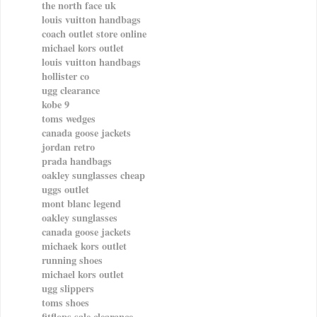
the north face uk
louis vuitton handbags
coach outlet store online
michael kors outlet
louis vuitton handbags
hollister co
ugg clearance
kobe 9
toms wedges
canada goose jackets
jordan retro
prada handbags
oakley sunglasses cheap
uggs outlet
mont blanc legend
oakley sunglasses
canada goose jackets
michaek kors outlet
running shoes
michael kors outlet
ugg slippers
toms shoes
fitflops sale clearance