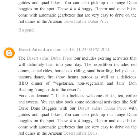
guides and quad bikes. You can also pick up our range Dune
buggies on the spot. These 4 × 4 buggy, Raptor and quad bikes
come with automatic gearboxes that are very easy to drive on the
red dunes in the Arabian
Desert safari Dubai Price
.
Rispondi
Desert Adventure
dom apr 18, 11:23:00 PM 2021
The
Desert safari Dubai Price
tour includes exciting activities that
will definitely turn into your day. The expedition includes red
dunes, camel rides, horseback riding, sand boarding, belly dance,
tanoura dance, fire show, henna tattoos as well as a delicious
BBQ dinner of "vegetarian, non-vegetarian and Jain" Don
Bashing "rough ride in the desert".
Food on demand ”. It also includes welcome drinks, tea, coffee
and sweets. You can also book some additional activities like Self
Drive Done Buggies with our
Desert safari Dubai Price
with
guides and quad bikes. You can also pick up our range Dune
buggies on the spot. These 4 × 4 buggy, Raptor and quad bikes
come with automatic gearboxes that are very easy to drive on the
red dunes in the Arabian
Desert safari Deals
.