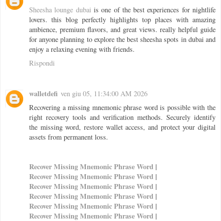
Sheesha lounge dubai
is one of the best experiences for nightlife
lovers. this blog perfectly highlights top places with amazing
ambience, premium flavors, and great views. really helpful guide
for anyone planning to explore the best sheesha spots in dubai and
enjoy a relaxing evening with friends.
Rispondi
walletdefi
ven giu 05, 11:34:00 AM 2026
Recovering a missing mnemonic phrase word is possible with the
right recovery tools and verification methods. Securely identify
the missing word, restore wallet access, and protect your digital
assets from permanent loss.
Recover Missing Mnemonic Phrase Word
|
Recover Missing Mnemonic Phrase Word
|
Recover Missing Mnemonic Phrase Word
|
Recover Missing Mnemonic Phrase Word
|
Recover Missing Mnemonic Phrase Word
|
Recover Missing Mnemonic Phrase Word
|