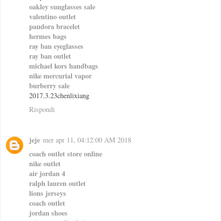
oakley sunglasses sale
valentino outlet
pandora bracelet
hermes bags
ray ban eyeglasses
ray ban outlet
michael kors handbags
nike mercurial vapor
burberry sale
2017.3.23chenlixiang
Rispondi
jeje
mer apr 11, 04:12:00 AM 2018
coach outlet store online
nike outlet
air jordan 4
ralph lauren outlet
lions jerseys
coach outlet
jordan shoes