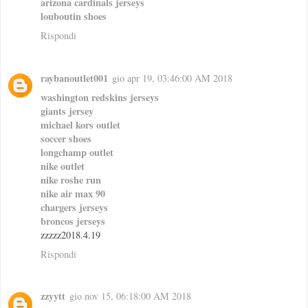
arizona cardinals jerseys
louboutin shoes
Rispondi
raybanoutlet001
gio apr 19, 03:46:00 AM 2018
washington redskins jerseys
giants jersey
michael kors outlet
soccer shoes
longchamp outlet
nike outlet
nike roshe run
nike air max 90
chargers jerseys
broncos jerseys
zzzzz2018.4.19
Rispondi
zzyytt
gio nov 15, 06:18:00 AM 2018