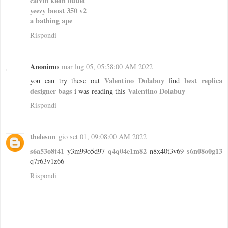
calvin klein outlet
yeezy boost 350 v2
a bathing ape
Rispondi
Anonimo
mar lug 05, 05:58:00 AM 2022
Valentino Dolabuy
best replica
you can try these out
find
designer bags
Valentino Dolabuy
i was reading this
Rispondi
theleson
gio set 01, 09:08:00 AM 2022
s6a53o8t41
q4q04e1m82
s6n08o0g13
y3m99o5d97
n8x40t3v69
q7r63v1z66
Rispondi