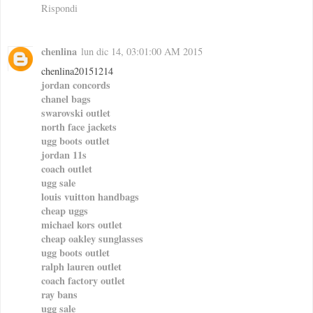
Rispondi
chenlina
lun dic 14, 03:01:00 AM 2015
chenlina20151214
jordan concords
chanel bags
swarovski outlet
north face jackets
ugg boots outlet
jordan 11s
coach outlet
ugg sale
louis vuitton handbags
cheap uggs
michael kors outlet
cheap oakley sunglasses
ugg boots outlet
ralph lauren outlet
coach factory outlet
ray bans
ugg sale