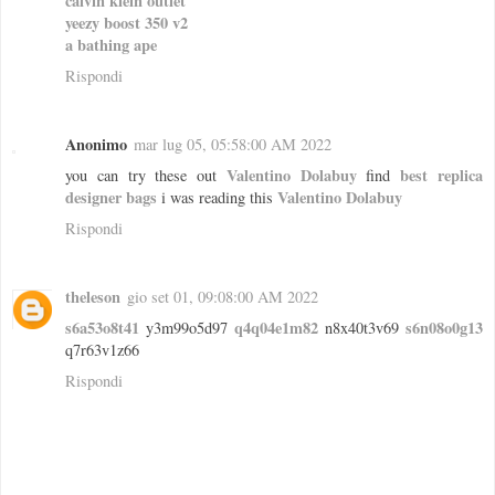
calvin klein outlet
yeezy boost 350 v2
a bathing ape
Rispondi
Anonimo
mar lug 05, 05:58:00 AM 2022
Valentino Dolabuy
best replica
you can try these out
find
designer bags
Valentino Dolabuy
i was reading this
Rispondi
theleson
gio set 01, 09:08:00 AM 2022
s6a53o8t41
q4q04e1m82
s6n08o0g13
y3m99o5d97
n8x40t3v69
q7r63v1z66
Rispondi