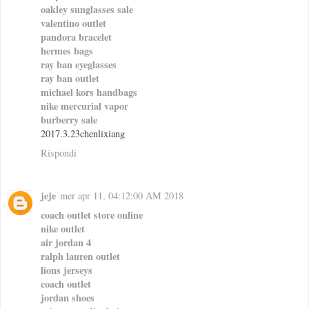
oakley sunglasses sale
valentino outlet
pandora bracelet
hermes bags
ray ban eyeglasses
ray ban outlet
michael kors handbags
nike mercurial vapor
burberry sale
2017.3.23chenlixiang
Rispondi
jeje
mer apr 11, 04:12:00 AM 2018
coach outlet store online
nike outlet
air jordan 4
ralph lauren outlet
lions jerseys
coach outlet
jordan shoes