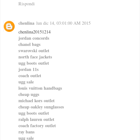
Rispondi
chenlina
lun dic 14, 03:01:00 AM 2015
chenlina20151214
jordan concords
chanel bags
swarovski outlet
north face jackets
ugg boots outlet
jordan 11s
coach outlet
ugg sale
louis vuitton handbags
cheap uggs
michael kors outlet
cheap oakley sunglasses
ugg boots outlet
ralph lauren outlet
coach factory outlet
ray bans
ugg sale