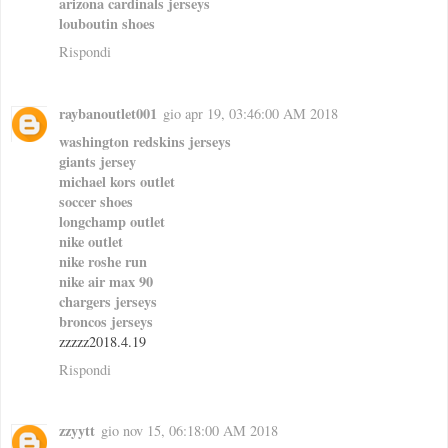
arizona cardinals jerseys
louboutin shoes
Rispondi
raybanoutlet001
gio apr 19, 03:46:00 AM 2018
washington redskins jerseys
giants jersey
michael kors outlet
soccer shoes
longchamp outlet
nike outlet
nike roshe run
nike air max 90
chargers jerseys
broncos jerseys
zzzzz2018.4.19
Rispondi
zzyytt
gio nov 15, 06:18:00 AM 2018