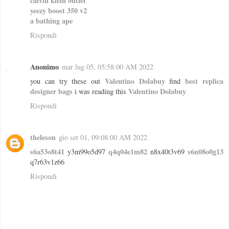
calvin klein outlet
yeezy boost 350 v2
a bathing ape
Rispondi
Anonimo
mar lug 05, 05:58:00 AM 2022
Valentino Dolabuy
best replica
you can try these out
find
designer bags
Valentino Dolabuy
i was reading this
Rispondi
theleson
gio set 01, 09:08:00 AM 2022
s6a53o8t41
q4q04e1m82
s6n08o0g13
y3m99o5d97
n8x40t3v69
q7r63v1z66
Rispondi