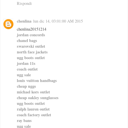
Rispondi
chenlina
lun dic 14, 03:01:00 AM 2015
chenlina20151214
jordan concords
chanel bags
swarovski outlet
north face jackets
ugg boots outlet
jordan 11s
coach outlet
ugg sale
louis vuitton handbags
cheap uggs
michael kors outlet
cheap oakley sunglasses
ugg boots outlet
ralph lauren outlet
coach factory outlet
ray bans
ugg sale