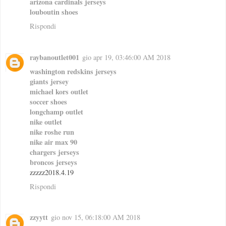
arizona cardinals jerseys
louboutin shoes
Rispondi
raybanoutlet001
gio apr 19, 03:46:00 AM 2018
washington redskins jerseys
giants jersey
michael kors outlet
soccer shoes
longchamp outlet
nike outlet
nike roshe run
nike air max 90
chargers jerseys
broncos jerseys
zzzzz2018.4.19
Rispondi
zzyytt
gio nov 15, 06:18:00 AM 2018