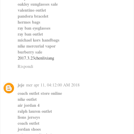
oakley sunglasses sale
valentino outlet
pandora bracelet
hermes bags
ray ban eyeglasses
ray ban outlet
michael kors handbags
nike mercurial vapor
burberry sale
2017.3.23chenlixiang
Rispondi
jeje
mer apr 11, 04:12:00 AM 2018
coach outlet store online
nike outlet
air jordan 4
ralph lauren outlet
lions jerseys
coach outlet
jordan shoes