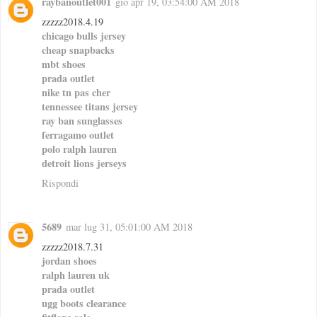
raybanoutlet001
gio apr 19, 03:54:00 AM 2018
zzzzz2018.4.19
chicago bulls jersey
cheap snapbacks
mbt shoes
prada outlet
nike tn pas cher
tennessee titans jersey
ray ban sunglasses
ferragamo outlet
polo ralph lauren
detroit lions jerseys
Rispondi
5689
mar lug 31, 05:01:00 AM 2018
zzzzz2018.7.31
jordan shoes
ralph lauren uk
prada outlet
ugg boots clearance