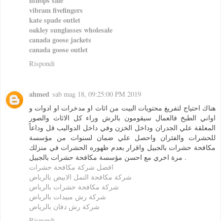
fitflops sale
vibram fivefingers
kate spade outlet
oakley sunglasses wholesale
canada goose jackets
canada goose outlet
Rispondi
ahmed
sab mag 18, 09:25:00 PM 2019
هناك احتياج لتفريغ محتويات البيت من اثاث او مدخرات او ادوات و
اواني الطبخ فالعمال سيقومون بالرش وراء كل الاثاث والصور
المعلقة علي الجدران وداخل الخزن وفي داخل الدواليب قل وداعاً
للحشرات والفئران واحصل علي ضمان لسنوات من مؤسسة
مكافحة حشرات بالجبيل واقرار بعدم ظهوره الحشرات في منزلك
مرة اخري مع احسن مؤسسة مكافحة حشرات بالجبيل .
افضل شركة مكافحة حشرات
شركة مكافحة النمل الابيض بالرياض
شركة مكافحة حشرات بالرياض
شركة رش مبيدات بالرياض
شركة رش دفان بالرياض
Rispondi