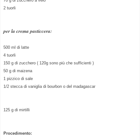
70 g di zucchero a velo
2 tuorli
per la crema pasticcera:
500 ml di latte
4 tuorli
150 g di zucchero ( 120g sono più che sufficienti )
50 g di maizena
1 pizzico di sale
1/2 stecca di vaniglia di bourbon o del madagascar
125 g di mirtilli
Procedimento: