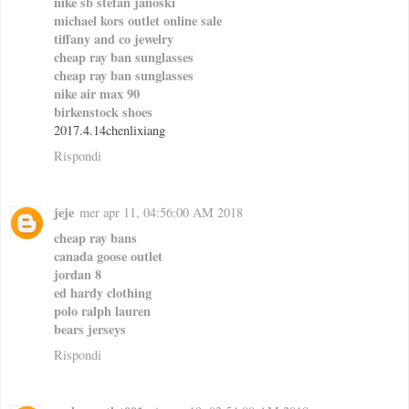
nike sb stefan janoski
michael kors outlet online sale
tiffany and co jewelry
cheap ray ban sunglasses
cheap ray ban sunglasses
nike air max 90
birkenstock shoes
2017.4.14chenlixiang
Rispondi
jeje
mer apr 11, 04:56:00 AM 2018
cheap ray bans
canada goose outlet
jordan 8
ed hardy clothing
polo ralph lauren
bears jerseys
Rispondi