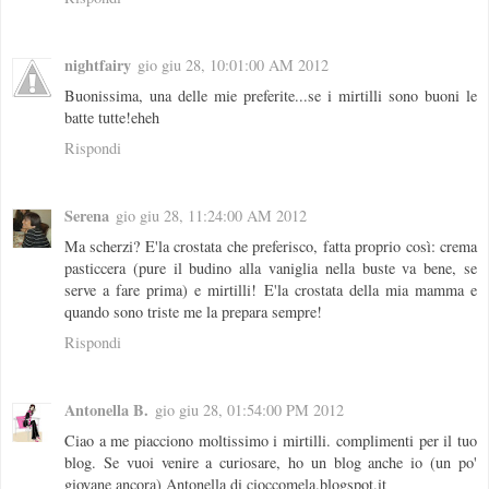
nightfairy
gio giu 28, 10:01:00 AM 2012
Buonissima, una delle mie preferite...se i mirtilli sono buoni le
batte tutte!eheh
Rispondi
Serena
gio giu 28, 11:24:00 AM 2012
Ma scherzi? E'la crostata che preferisco, fatta proprio così: crema
pasticcera (pure il budino alla vaniglia nella buste va bene, se
serve a fare prima) e mirtilli! E'la crostata della mia mamma e
quando sono triste me la prepara sempre!
Rispondi
Antonella B.
gio giu 28, 01:54:00 PM 2012
Ciao a me piacciono moltissimo i mirtilli. complimenti per il tuo
blog. Se vuoi venire a curiosare, ho un blog anche io (un po'
giovane ancora) Antonella di cioccomela.blogspot.it