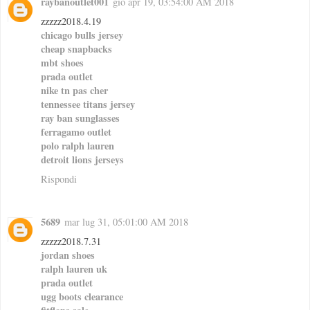
raybanoutlet001
gio apr 19, 03:54:00 AM 2018
zzzzz2018.4.19
chicago bulls jersey
cheap snapbacks
mbt shoes
prada outlet
nike tn pas cher
tennessee titans jersey
ray ban sunglasses
ferragamo outlet
polo ralph lauren
detroit lions jerseys
Rispondi
5689
mar lug 31, 05:01:00 AM 2018
zzzzz2018.7.31
jordan shoes
ralph lauren uk
prada outlet
ugg boots clearance