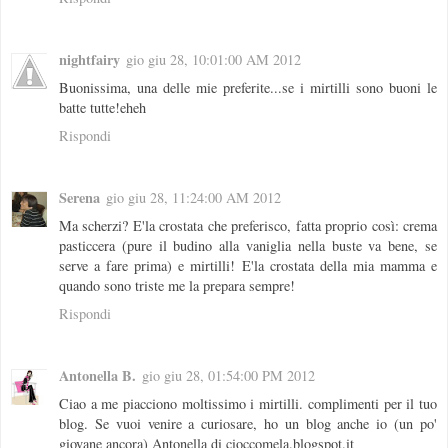
nightfairy
gio giu 28, 10:01:00 AM 2012
Buonissima, una delle mie preferite...se i mirtilli sono buoni le
batte tutte!eheh
Rispondi
Serena
gio giu 28, 11:24:00 AM 2012
Ma scherzi? E'la crostata che preferisco, fatta proprio così: crema
pasticcera (pure il budino alla vaniglia nella buste va bene, se
serve a fare prima) e mirtilli! E'la crostata della mia mamma e
quando sono triste me la prepara sempre!
Rispondi
Antonella B.
gio giu 28, 01:54:00 PM 2012
Ciao a me piacciono moltissimo i mirtilli. complimenti per il tuo
blog. Se vuoi venire a curiosare, ho un blog anche io (un po'
giovane ancora) Antonella di cioccomela.blogspot.it