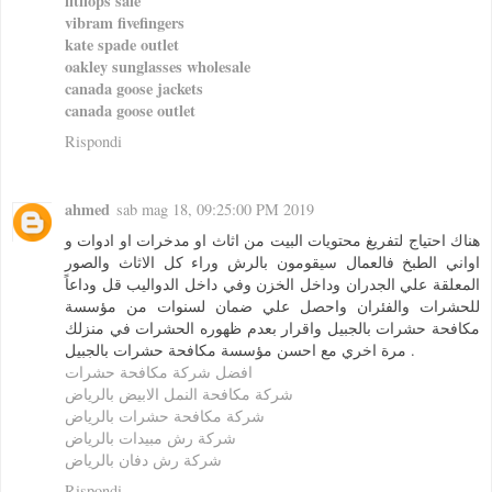
fitflops sale
vibram fivefingers
kate spade outlet
oakley sunglasses wholesale
canada goose jackets
canada goose outlet
Rispondi
ahmed
sab mag 18, 09:25:00 PM 2019
هناك احتياج لتفريغ محتويات البيت من اثاث او مدخرات او ادوات و
اواني الطبخ فالعمال سيقومون بالرش وراء كل الاثاث والصور
المعلقة علي الجدران وداخل الخزن وفي داخل الدواليب قل وداعاً
للحشرات والفئران واحصل علي ضمان لسنوات من مؤسسة
مكافحة حشرات بالجبيل واقرار بعدم ظهوره الحشرات في منزلك
مرة اخري مع احسن مؤسسة مكافحة حشرات بالجبيل .
افضل شركة مكافحة حشرات
شركة مكافحة النمل الابيض بالرياض
شركة مكافحة حشرات بالرياض
شركة رش مبيدات بالرياض
شركة رش دفان بالرياض
Rispondi