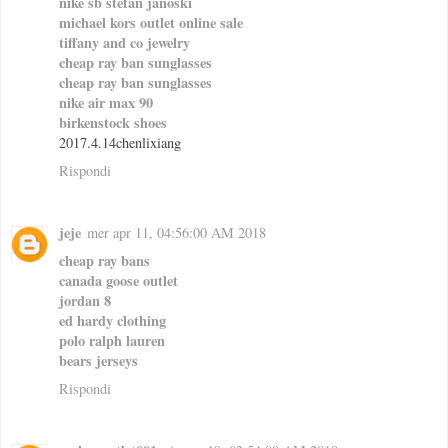
nike sb stefan janoski
michael kors outlet online sale
tiffany and co jewelry
cheap ray ban sunglasses
cheap ray ban sunglasses
nike air max 90
birkenstock shoes
2017.4.14chenlixiang
Rispondi
jeje
mer apr 11, 04:56:00 AM 2018
cheap ray bans
canada goose outlet
jordan 8
ed hardy clothing
polo ralph lauren
bears jerseys
Rispondi