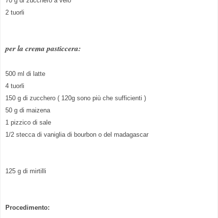
70 g di zucchero a velo
2 tuorli
per la crema pasticcera:
500 ml di latte
4 tuorli
150 g di zucchero ( 120g sono più che sufficienti )
50 g di maizena
1 pizzico di sale
1/2 stecca di vaniglia di bourbon o del madagascar
125 g di mirtilli
Procedimento: