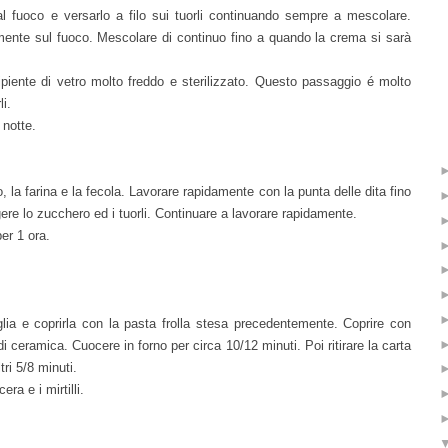
dal fuoco e versarlo a filo sui tuorli continuando sempre a mescolare.
vamente sul fuoco. Mescolare di continuo fino a quando la crema si sarà
iente di vetro molto freddo e sterilizzato. Questo passaggio é molto
li.
 notte.
, la farina e la fecola. Lavorare rapidamente con la punta delle dita fino
re lo zucchero ed i tuorli. Continuare a lavorare rapidamente.
per 1 ora.
lia e coprirla con la pasta frolla stesa precedentemente. Coprire con
 di ceramica. Cuocere in forno per circa 10/12 minuti. Poi ritirare la carta
tri 5/8 minuti.
ra e i mirtilli.