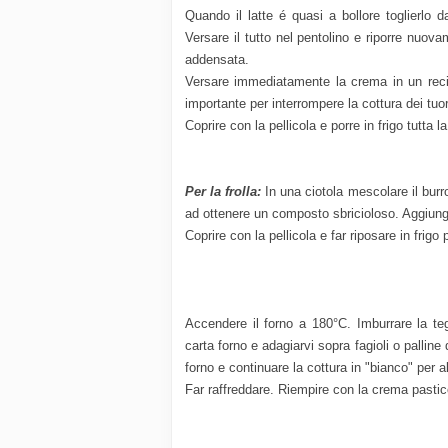
Quando il latte é quasi a bollore toglierlo 
Versare il tutto nel pentolino e riporre nuo
addensata.
Versare immediatamente la crema in un recip
importante per interrompere la cottura dei tuor
Coprire con la pellicola e porre in frigo tutta la
Per la frolla:
In una ciotola mescolare il burro
ad ottenere un composto sbricioloso. Aggiunge
Coprire con la pellicola e far riposare in frigo 
Accendere il forno a 180°C. Imburrare la teg
carta forno e adagiarvi sopra fagioli o palline
forno e continuare la cottura in "bianco" per al
Far raffreddare. Riempire con la crema pasticce