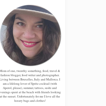
Mom of one, twenthy something, food, travel &
fashion blogger, food writer and photographer.
Living between Bruxelles, Italy and Mallorca. I
am a lifelong lover of Spritz cocktail (with
Aperol, please), summer, tattoos, sushi and
evenings spent at the beach with friends looking
at the sunset. Unfortunately for me I love all the
luxury bags and clothes!