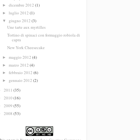
dicembre 2012
(1)
►
luglio 2012
(1)
►
giugno 2012
(3)
▼
Une tarte aux myrtilles
Tortino di spinaci con formaggio robiola di
capra
New York Cheesecake
maggio 2012
(4)
►
marzo 2012
(4)
►
febbraio 2012
(6)
►
gennaio 2012
(2)
►
2011
(35)
►
2010
(16)
►
2009
(55)
►
2008
(53)
►
his opera is licensed under a
Creative Commons