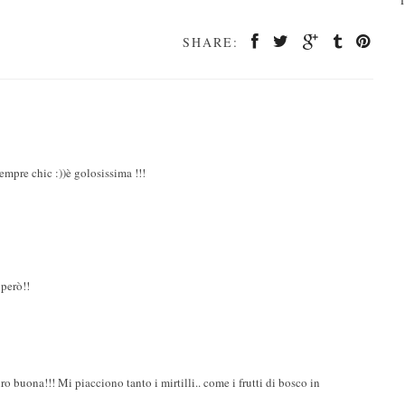
SHARE:
sempre chic :))è golosissima !!!
 però!!
uro buona!!! Mi piacciono tanto i mirtilli.. come i frutti di bosco in