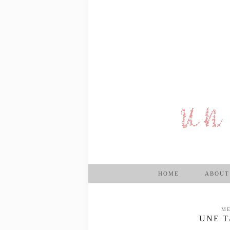
HOME
ABOUT
ME
UNE T