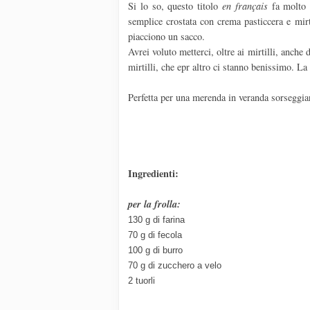
Si lo so, questo titolo
en français
fa molto c
semplice crostata con crema pasticcera e mirt
piacciono un sacco.
Avrei voluto metterci, oltre ai mirtilli, anche
mirtilli, che epr altro ci stanno benissimo. La 
Perfetta per una merenda in veranda sorseggi
Ingredienti:
per la frolla:
130 g di farina
70 g di fecola
100 g di burro
70 g di zucchero a velo
2 tuorli