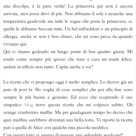
mia discolpa, é la pura verità! La primavera qui non é ancora
arrivata, anzi possi dirvi di più. Non abbiamo il sole e neanche una
temperatura gradevole ma tutte le rogne che porta la primavera, si,
quelle le abbiamo beccate tutte. Un bel raffreddore e un principio di
allergia, anche se non é ben chiaro, che mi sono presa da quando
viviamo qui.
Qui ci stiamo godendo un lungo ponte di ben quattro giorni. Mi
rendo conto sempre più spesso che stare a casa mi rende felice,
andare in ufficio non tanto. Capita anche a voi?
La ricetta che vi propongo oggi é molto semplice. Lo dicevo già un
paio di post fa. Ho voglia di cose semplici che poi alla fine sono
sempre le più buone e genuine. Ed ecco che scoprendo il suo
simpatico
blog
trovo questa ricetta che mi colpisce subito. Gli
orange cranberries muffin. Ma per guadagnare tempo ho deciso che
quei muffins sarebbero diventati una bella torta. Vi riporto la ricetta
pari a quella di Alice con qualche mia piccola modifica.
Con questa torta vi auguro di passare uno splendido week-end!