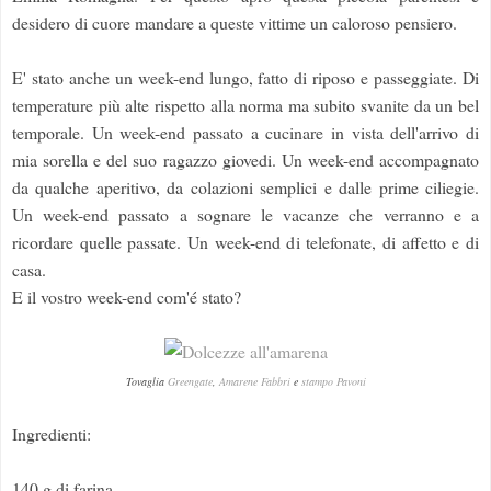
desidero di cuore mandare a queste vittime un caloroso pensiero.
E' stato anche un week-end lungo, fatto di riposo e passeggiate. Di
temperature più alte rispetto alla norma ma subito svanite da un bel
temporale. Un week-end passato a cucinare in vista dell'arrivo di
mia sorella e del suo ragazzo giovedi. Un week-end accompagnato
da qualche aperitivo, da colazioni semplici e dalle prime ciliegie.
Un week-end passato a sognare le vacanze che verranno e a
ricordare quelle passate. Un week-end di telefonate, di affetto e di
casa.
E il vostro week-end com'é stato?
Tovaglia
Greengate
,
Amarene Fabbri
e
stampo Pavoni
Ingredienti:
140 g di farina