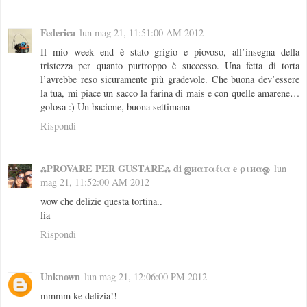
Federica
lun mag 21, 11:51:00 AM 2012
Il mio week end è stato grigio e piovoso, all’insegna della
tristezza per quanto purtroppo è successo. Una fetta di torta
l’avrebbe reso sicuramente più gradevole. Che buona dev’essere
la tua, mi piace un sacco la farina di mais e con quelle amarene…
golosa :) Un bacione, buona settimana
Rispondi
ஃPROVARE PER GUSTAREஃ di ஜиαтαℓια e ριиαஓ
lun
mag 21, 11:52:00 AM 2012
wow che delizie questa tortina..
lia
Rispondi
Unknown
lun mag 21, 12:06:00 PM 2012
mmmm ke delizia!!