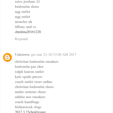
retro jordans 11
louboutin shoes
ugg outlet
ugg outlet
moncler uk
tiffany and co
chenlina20161228
Rispondi
Unknown
gio mar 23, 02:53:00 AM 2017
christian louboutin sneakers
louboutin pas cher
ralph lauren outlet
kate spade purses
coach outlet store online
christian louboutin shoes
under armour shoes
adidas neo sneakers
coach handbags
birkenstock clogs
2017.3.23chenlixiang