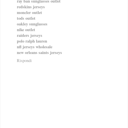
ray ban sunglasses outlet
redskins jerseys
moncler outlet
tods outlet
oakley sunglasses
nike outlet
raiders jerseys
polo ralph lauren
nfl jerseys wholesale
new orleans saints jerseys
Rispondi