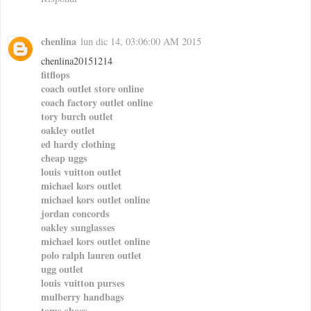
chenlina
lun dic 14, 03:06:00 AM 2015
chenlina20151214
fitflops
coach outlet store online
coach factory outlet online
tory burch outlet
oakley outlet
ed hardy clothing
cheap uggs
louis vuitton outlet
michael kors outlet
michael kors outlet online
jordan concords
oakley sunglasses
michael kors outlet online
polo ralph lauren outlet
ugg outlet
louis vuitton purses
mulberry handbags
toms shoes