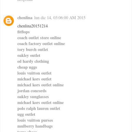
chenlina
lun dic 14, 03:06:00 AM 2015
chenlina20151214
fitflops
coach outlet store online
coach factory outlet online
tory burch outlet
oakley outlet
ed hardy clothing
cheap uggs
louis vuitton outlet
michael kors outlet
michael kors outlet online
jordan concords
oakley sunglasses
michael kors outlet online
polo ralph lauren outlet
ugg outlet
louis vuitton purses
mulberry handbags
toms shoes