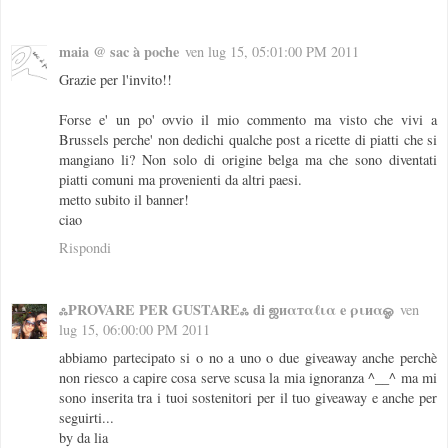
maia @ sac à poche
ven lug 15, 05:01:00 PM 2011
Grazie per l'invito!!
Forse e' un po' ovvio il mio commento ma visto che vivi a
Brussels perche' non dedichi qualche post a ricette di piatti che si
mangiano li? Non solo di origine belga ma che sono diventati
piatti comuni ma provenienti da altri paesi.
metto subito il banner!
ciao
Rispondi
ஃPROVARE PER GUSTAREஃ di ஜиαтαℓια e ριиαஓ
ven
lug 15, 06:00:00 PM 2011
abbiamo partecipato si o no a uno o due giveaway anche perchè
non riesco a capire cosa serve scusa la mia ignoranza ^__^ ma mi
sono inserita tra i tuoi sostenitori per il tuo giveaway e anche per
seguirti...
by da lia