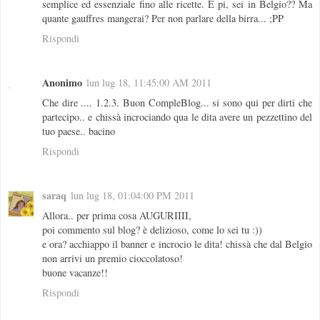
semplice ed essenziale fino alle ricette. E pi, sei in Belgio?? Ma
quante gauffres mangerai? Per non parlare della birra... ;PP
Rispondi
Anonimo
lun lug 18, 11:45:00 AM 2011
Che dire .... 1.2.3. Buon CompleBlog... si sono qui per dirti che
partecipo.. e chissà incrociando qua le dita avere un pezzettino del
tuo paese.. bacino
Rispondi
saraq
lun lug 18, 01:04:00 PM 2011
Allora.. per prima cosa AUGURIIII,
poi commento sul blog? è delizioso, come lo sei tu :))
e ora? acchiappo il banner e incrocio le dita! chissà che dal Belgio
non arrivi un premio cioccolatoso!
buone vacanze!!
Rispondi