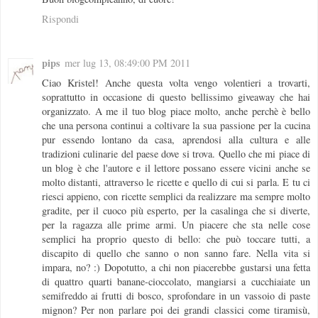
Rispondi
pips
mer lug 13, 08:49:00 PM 2011
Ciao Kristel! Anche questa volta vengo volentieri a trovarti,
soprattutto in occasione di questo bellissimo giveaway che hai
organizzato. A me il tuo blog piace molto, anche perchè è bello
che una persona continui a coltivare la sua passione per la cucina
pur essendo lontano da casa, aprendosi alla cultura e alle
tradizioni culinarie del paese dove si trova. Quello che mi piace di
un blog è che l'autore e il lettore possano essere vicini anche se
molto distanti, attraverso le ricette e quello di cui si parla. E tu ci
riesci appieno, con ricette semplici da realizzare ma sempre molto
gradite, per il cuoco più esperto, per la casalinga che si diverte,
per la ragazza alle prime armi. Un piacere che sta nelle cose
semplici ha proprio questo di bello: che può toccare tutti, a
discapito di quello che sanno o non sanno fare. Nella vita si
impara, no? :) Dopotutto, a chi non piacerebbe gustarsi una fetta
di quattro quarti banane-cioccolato, mangiarsi a cucchiaiate un
semifreddo ai frutti di bosco, sprofondare in un vassoio di paste
mignon? Per non parlare poi dei grandi classici come tiramisù,