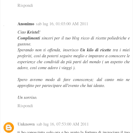
Rispondi
Anonimo
sab lug 16, 01:03:00 AM 2011
Kristel
Ciao
!
Complimenti
sinceri per il tuo blog ricco di ricette poliedriche e
gustose.
Un kilo di ricette
Sperando non ti offenda, inserisco
tra i miei
preferiti, così da poterti seguire meglio e imparare a conoscere le
esperienze che condividi da più parti del mondo ( un aspetto che
adoro, così come adoro i viaggi ).
Spero avremo modo di fare conoscenza; dal canto mio ne
approfitto per partecipare all'evento che hai ideato.
Un sorriso.
Rispondi
Unknown
sab lug 16, 07:53:00 AM 2011
ti ho conosciuto solo ora e ho avuto la fortuna di incrociare il tuo