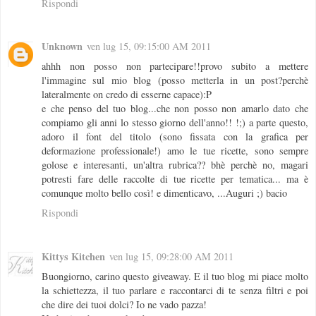
Rispondi
Unknown
ven lug 15, 09:15:00 AM 2011
ahhh non posso non partecipare!!provo subito a mettere
l'immagine sul mio blog (posso metterla in un post?perchè
lateralmente on credo di esserne capace):P
e che penso del tuo blog...che non posso non amarlo dato che
compiamo gli anni lo stesso giorno dell'anno!! !;) a parte questo,
adoro il font del titolo (sono fissata con la grafica per
deformazione professionale!) amo le tue ricette, sono sempre
golose e interesanti, un'altra rubrica?? bhè perchè no, magari
potresti fare delle raccolte di tue ricette per tematica... ma è
comunque molto bello così! e dimenticavo, ...Auguri ;) bacio
Rispondi
Kittys Kitchen
ven lug 15, 09:28:00 AM 2011
Buongiorno, carino questo giveaway. E il tuo blog mi piace molto
la schiettezza, il tuo parlare e raccontarci di te senza filtri e poi
che dire dei tuoi dolci? Io ne vado pazza!