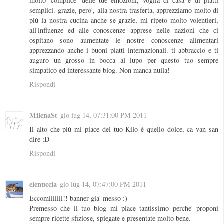
molto 'complice' delle tue emozioni, voglia di casa e di piatti
semplici. grazie, pero', alla nostra trasferta, apprezziamo molto di
più la nostra cucina anche se grazie, mi ripeto molto volentieri,
all'influenze ed alle conoscenze apprese nelle nazioni che ci
ospitano sono aumentate le nostre conoscenze alimentari
apprezzando anche i buoni piatti internazionali. ti abbraccio e ti
auguro un grosso in bocca al lupo per questo tuo sempre
simpatico ed interessante blog. Non manca nulla!
Rispondi
MilenaSt
gio lug 14, 07:31:00 PM 2011
Il alto che più mi piace del tuo Kilo è quello dolce, ca van san
dire :D
Rispondi
elenuccia
gio lug 14, 07:47:00 PM 2011
Eccomiiiiiii!! banner gia' messo :)
Premesso che il tuo blog mi piace tantissimo perche' proponi
sempre ricette sfiziose, spiegate e presentate molto bene.