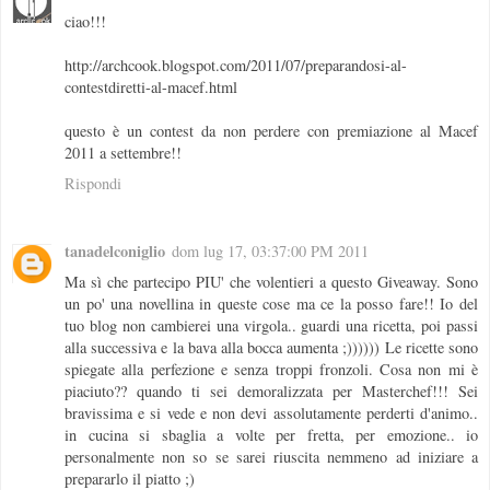
ciao!!!
http://archcook.blogspot.com/2011/07/preparandosi-al-
contestdiretti-al-macef.html
questo è un contest da non perdere con premiazione al Macef
2011 a settembre!!
Rispondi
tanadelconiglio
dom lug 17, 03:37:00 PM 2011
Ma sì che partecipo PIU' che volentieri a questo Giveaway. Sono
un po' una novellina in queste cose ma ce la posso fare!! Io del
tuo blog non cambierei una virgola.. guardi una ricetta, poi passi
alla successiva e la bava alla bocca aumenta ;)))))) Le ricette sono
spiegate alla perfezione e senza troppi fronzoli. Cosa non mi è
piaciuto?? quando ti sei demoralizzata per Masterchef!!! Sei
bravissima e si vede e non devi assolutamente perderti d'animo..
in cucina si sbaglia a volte per fretta, per emozione.. io
personalmente non so se sarei riuscita nemmeno ad iniziare a
prepararlo il piatto ;)