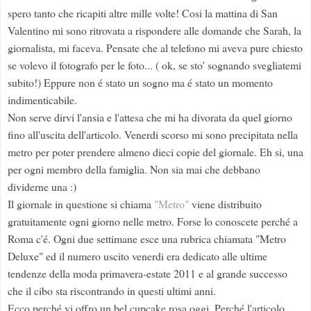
spero tanto che ricapiti altre mille volte! Cosi la mattina di San
Valentino mi sono ritrovata a rispondere alle domande che Sarah, la
giornalista, mi faceva. Pensate che al telefono mi aveva pure chiesto
se volevo il fotografo per le foto... ( ok, se sto' sognando svegliatemi
subito!) Eppure non é stato un sogno ma é stato un momento
indimenticabile.
Non serve dirvi l'ansia e l'attesa che mi ha divorata da quel giorno
fino all'uscita dell'articolo. Venerdi scorso mi sono precipitata nella
metro per poter prendere almeno dieci copie del giornale. Eh si, una
per ogni membro della famiglia. Non sia mai che debbano
dividerne una :)
Il giornale in questione si chiama
"Metro"
viene distribuito
gratuitamente ogni giorno nelle metro. Forse lo conoscete perché a
Roma c'é. Ogni due settimane esce una rubrica chiamata "Metro
Deluxe" ed il numero uscito venerdi era dedicato alle ultime
tendenze della moda primavera-estate 2011 e al grande successo
che il cibo sta riscontrando in questi ultimi anni.
Ecco perché vi offro un bel cupcake rosa oggi. Perché l'articolo