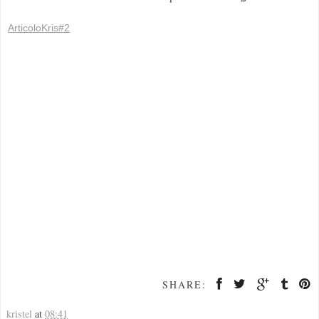
ArticoloKris#2
SHARE:
kristel
at
08:41