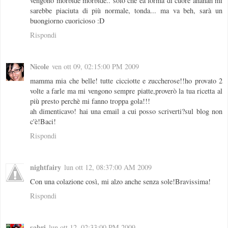
vengono morbide morbide.. solo che èa forma di cuore ahahah mi
sarebbe piaciuta di più normale, tonda... ma va beh, sarà un
buongiorno cuoricioso :D
Rispondi
Nicole
ven ott 09, 02:15:00 PM 2009
mamma mia che belle! tutte cicciotte e zuccherose!!ho provato 2
volte a farle ma mi vengono sempre piatte,proverò la tua ricetta al
più presto perchè mi fanno troppa gola!!!
ah dimenticavo! hai una email a cui posso scriverti?sul blog non
c'è!Baci!
Rispondi
nightfairy
lun ott 12, 08:37:00 AM 2009
Con una colazione così, mi alzo anche senza sole!Bravissima!
Rispondi
sabri
lun ott 12, 02:33:00 PM 2009