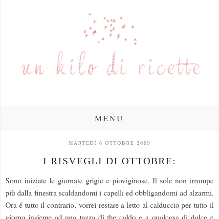
MENU
MARTEDÌ 6 OTTOBRE 2009
I RISVEGLI DI OTTOBRE:
Sono iniziate le giornate grigie e pioviginose. Il sole non irrompe
più dalla finestra scaldandomi i capelli ed obbligandomi ad alzarmi.
Ora é tutto il contrario, vorrei restare a letto al calduccio per tutto il
giorno insieme ad una tazza di the caldo e a qualcosa di dolce e