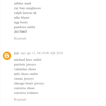
adidas nmd
ray ban sunglasses
ralph lauren uk
nike blazer
ugg boots
pandora outlet
20170807
Rispondi
jeje
mer apr 11, 04:19:00 AM 2018
michael kors outlet
patriots jerseys
valentino shoes
mbt shoes outlet
ravens jerseys
chicago bears jerseys
converse shoes
converse trainers
Rispondi