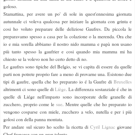
goloso.
Stamattina, per avere un po' di sole in quest'ennesima giornata
autunnale ci voleva qualcosa per iniziare la giornata con grinta e
cosi ho voluto preparare delle deliziose Gaufres. Da piccola le
preparavamo spesso a casa per la colazione o la merenda. Ora che
io e mia sorella abbiamo il nostro nido mamma e papà non usano
più tanto spesso la gaufrier e cosi quando mia mamma mi ha
chiesto se la volevo non ho certo detto di no.
Le gaufres sono tipiche del Belgio, se vi capita di essere da quelle
parti non potrete proprio fare a meno di provarne una. Esistono due
tipi di gaufre, quella che ho preparato io é la Gaufre di
Bruxelles
altrimenti ci sono quelle di
Liège
. La differenza sostanziale é che in
quelle di Liége nell'impasto sono incorporate delle granelle di
zucchero, proprio come le
sue
. Mentre quelle che ho preparato io
vengono cosparse con miele, zucchero a velo, nutella e per i più
golosi con della panna montata.
Per andare sul sicuro ho scelto la ricetta di
Cyril Lignac
giovane
Chef francese con un gran talento.