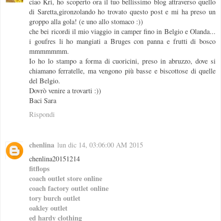
ciao Kri, ho scoperto ora il tuo bellissimo blog attraverso quello
di Saretta,gironzolando ho trovato questo post e mi ha preso un
groppo alla gola! (e uno allo stomaco :))
che bei ricordi il mio viaggio in camper fino in Belgio e Olanda...
i goufres li ho mangiati a Bruges con panna e frutti di bosco
mmmmmmm.
Io ho lo stampo a forma di cuoricini, preso in abruzzo, dove si
chiamano ferratelle, ma vengono più basse e biscottose di quelle
del Belgio.
Dovrò venire a trovarti :))
Baci Sara
Rispondi
chenlina
lun dic 14, 03:06:00 AM 2015
chenlina20151214
fitflops
coach outlet store online
coach factory outlet online
tory burch outlet
oakley outlet
ed hardy clothing