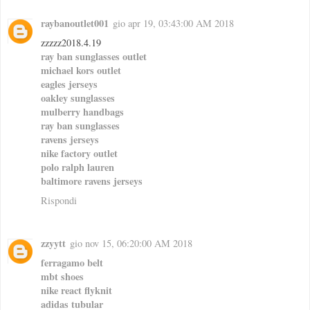
raybanoutlet001
gio apr 19, 03:43:00 AM 2018
zzzzz2018.4.19
ray ban sunglasses outlet
michael kors outlet
eagles jerseys
oakley sunglasses
mulberry handbags
ray ban sunglasses
ravens jerseys
nike factory outlet
polo ralph lauren
baltimore ravens jerseys
Rispondi
zzyytt
gio nov 15, 06:20:00 AM 2018
ferragamo belt
mbt shoes
nike react flyknit
adidas tubular