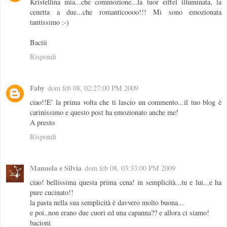
Kristellina mia...che commozione...la tuor eiffel illuminata, la
cenetta a due...che romanticoooo!!! Mi sono emozionata
tantissimo :-)
Baciii
Rispondi
Faby
dom feb 08, 02:27:00 PM 2009
ciao!!E' la prima volta che ti lascio un commento...il tuo blog è
carinissimo e questo post ha emozionato anche me!
A presto
Rispondi
Manuela e Silvia
dom feb 08, 03:33:00 PM 2009
ciao! bellissima questa prima cena! in semplicità...tu e lui...e ha
pure cucinato!!
la pasta nella sua semplicità è davvero molto buona...
e poi..non erano due cuori ed una capanna?? e allora ci siamo!
bacioni