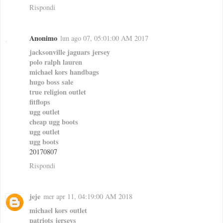
Rispondi
Anonimo
lun ago 07, 05:01:00 AM 2017
jacksonville jaguars jersey
polo ralph lauren
michael kors handbags
hugo boss sale
true religion outlet
fitflops
ugg outlet
cheap ugg boots
ugg outlet
ugg boots
20170807
Rispondi
jeje
mer apr 11, 04:19:00 AM 2018
michael kors outlet
patriots jerseys