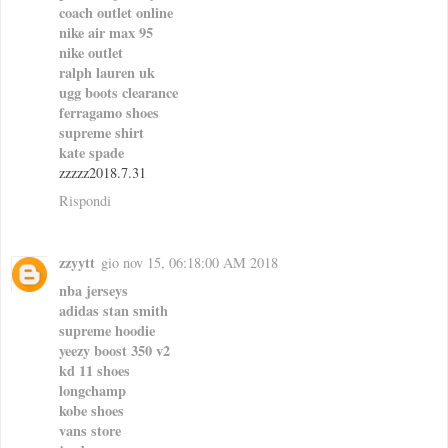
coach outlet online
nike air max 95
nike outlet
ralph lauren uk
ugg boots clearance
ferragamo shoes
supreme shirt
kate spade
zzzzz2018.7.31
Rispondi
zzyytt
gio nov 15, 06:18:00 AM 2018
nba jerseys
adidas stan smith
supreme hoodie
yeezy boost 350 v2
kd 11 shoes
longchamp
kobe shoes
vans store