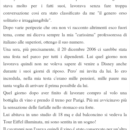
stava molto per i fatti suoi, lavorava senza fare troppa
conversazione cosi era stato classificato da me "il genero orso
solitario e irraggiungibile".
Dopo varie peripezie che ora non vi racconto altrimenti esco fuori
tema, come mi diceva sempre la mia "carissima" professoressa di
italiano alle superiori, ottengo il suo numero.
Una sera, più precisamente, il 20 dicembre 2006 ci sarebbe stata
una festa nel parco per tutti i dipendenti. Lui quel giorno non
lavorava quindi non ne voleva sapere di venire a Disney anche
durante i suoi giorni di riposo. Pero' mi invita da lui. Io ero
incredula, nella mia testa c'erano mille pensieri, mille paure ma
tanta voglia di arrivare il prima possibile da lui.
Quel giorno dopo aver finito di lavorare compro al volo una
bottiglia di vino e prendo il treno per Parigi. Più mi avvicinavo più
la sensazione delle farfalle nello stomaco era forte.
Lui abitava in uno studio di 18 mq e dal balconcino si vedeva la
Tour Eiffel illuminata, mi sono sentita in un sogno!
Il cavatappi non l'aveva quindi il vino é stato conservato per un'altra