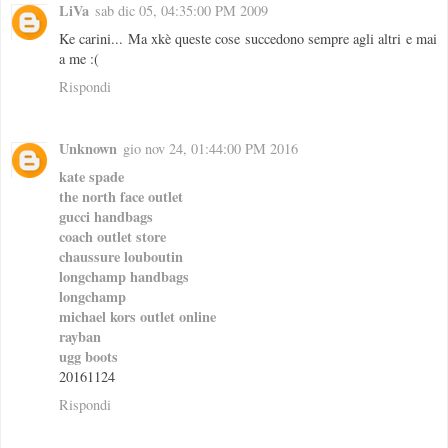
LiVa
sab dic 05, 04:35:00 PM 2009
Ke carini... Ma xkè queste cose succedono sempre agli altri e mai
a me :(
Rispondi
Unknown
gio nov 24, 01:44:00 PM 2016
kate spade
the north face outlet
gucci handbags
coach outlet store
chaussure louboutin
longchamp handbags
longchamp
michael kors outlet online
rayban
ugg boots
20161124
Rispondi