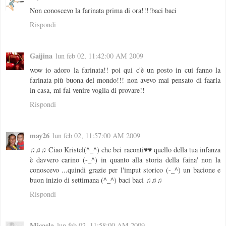
Non conoscevo la farinata prima di ora!!!!baci baci
Rispondi
Gaijina
lun feb 02, 11:42:00 AM 2009
wow io adoro la farinata!! poi qui c'è un posto in cui fanno la
farinata più buona del mondo!!! non avevo mai pensato di faarla
in casa, mi fai venire voglia di provare!!
Rispondi
may26
lun feb 02, 11:57:00 AM 2009
♫♫♫ Ciao Kristel(^_^) che bei raconti♥♥ quello della tua infanza
è davvero carino (-_^) in quanto alla storia della faina' non la
conoscevo ...quindi grazie per l'imput storico (-_^) un bacione e
buon inizio di settimana (^_^) baci baci ♫♫♫
Rispondi
Micaela
lun feb 02, 11:58:00 AM 2009