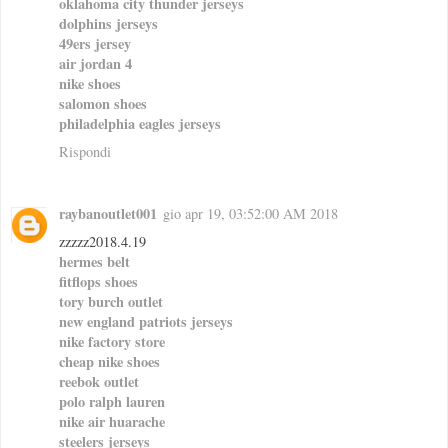
oklahoma city thunder jerseys
dolphins jerseys
49ers jersey
air jordan 4
nike shoes
salomon shoes
philadelphia eagles jerseys
Rispondi
raybanoutlet001
gio apr 19, 03:52:00 AM 2018
zzzzz2018.4.19
hermes belt
fitflops shoes
tory burch outlet
new england patriots jerseys
nike factory store
cheap nike shoes
reebok outlet
polo ralph lauren
nike air huarache
steelers jerseys