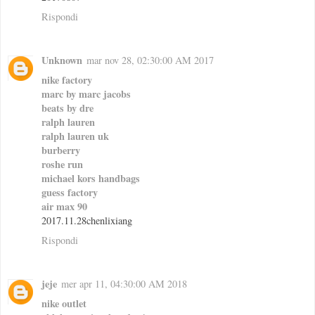
Rispondi
Unknown
mar nov 28, 02:30:00 AM 2017
nike factory
marc by marc jacobs
beats by dre
ralph lauren
ralph lauren uk
burberry
roshe run
michael kors handbags
guess factory
air max 90
2017.11.28chenlixiang
Rispondi
jeje
mer apr 11, 04:30:00 AM 2018
nike outlet