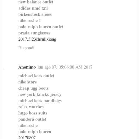
new balance outlet
adidas nmd xr1
birkenstock shoes
nike roshe 1
polo ralph lauren outlet
prada sunglasses
2017.3.23chenlixiang
Rispondi
Anonimo
lun ago 07, 05:06:00 AM 2017
michael kors outlet
nike store
cheap ugg boots
new york knicks jersey
michael kors handbags
rolex watches
hugo boss suits
pandora outlet
nike roshe
polo ralph lauren
20170807