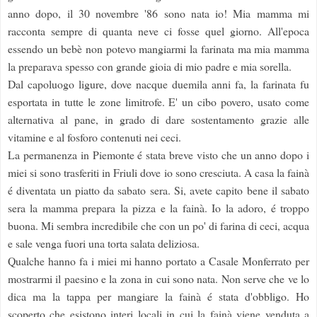
anno dopo, il 30 novembre '86 sono nata io! Mia mamma mi
racconta sempre di quanta neve ci fosse quel giorno. All'epoca
essendo un bebè non potevo mangiarmi la farinata ma mia mamma
la preparava spesso con grande gioia di mio padre e mia sorella.
Dal capoluogo ligure, dove nacque duemila anni fa, la farinata fu
esportata in tutte le zone limitrofe. E' un cibo povero, usato come
alternativa al pane, in grado di dare sostentamento grazie alle
vitamine e al fosforo contenuti nei ceci.
La permanenza in Piemonte é stata breve visto che un anno dopo i
miei si sono trasferiti in Friuli dove io sono cresciuta. A casa la fainà
é diventata un piatto da sabato sera. Si, avete capito bene il sabato
sera la mamma prepara la pizza e la fainà. Io la adoro, é troppo
buona. Mi sembra incredibile che con un po' di farina di ceci, acqua
e sale venga fuori una torta salata deliziosa.
Qualche hanno fa i miei mi hanno portato a Casale Monferrato per
mostrarmi il paesino e la zona in cui sono nata. Non serve che ve lo
dica ma la tappa per mangiare la fainà é stata d'obbligo. Ho
scoperto che esistono interi locali in cui la fainà viene venduta a