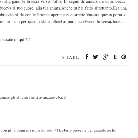
i allargano le braccia verso l’altro In segno di amicizia e di amore.E’
uceva al tuo cuore, alla tua anima.Anche tu hai fatto altrettanto.Era una
bbraccio si da con le braccia aperte e non strette.Varcata questa porta si
nessun testo per quanto sia esplicativo può descriverne la sensazione.Un
 passate di qui!!!!
SHARE:
umare gli albumi che ti avanzano , baci!
e con gli albumi ma io ne ho solo 4! La terrò presente per quando ne ho