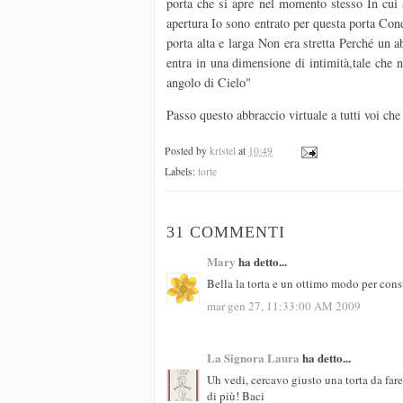
porta che si apre nel momento stesso In cui s
apertura Io sono entrato per questa porta Cond
porta alta e larga Non era stretta Perché un a
entra in una dimensione di intimità,tale che 
angolo di Cielo"
Passo questo abbraccio virtuale a tutti voi che
Posted by
kristel
at
10:49
Labels:
torte
31 COMMENTI
Mary
ha detto...
Bella la torta e un ottimo modo per cons
mar gen 27, 11:33:00 AM 2009
La Signora Laura
ha detto...
Uh vedi, cercavo giusto una torta da far
di più! Baci