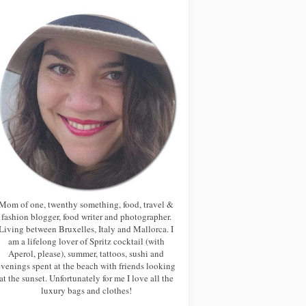
Mom of one, twenthy something, food, travel &
fashion blogger, food writer and photographer.
Living between Bruxelles, Italy and Mallorca. I
am a lifelong lover of Spritz cocktail (with
Aperol, please), summer, tattoos, sushi and
evenings spent at the beach with friends looking
at the sunset. Unfortunately for me I love all the
luxury bags and clothes!