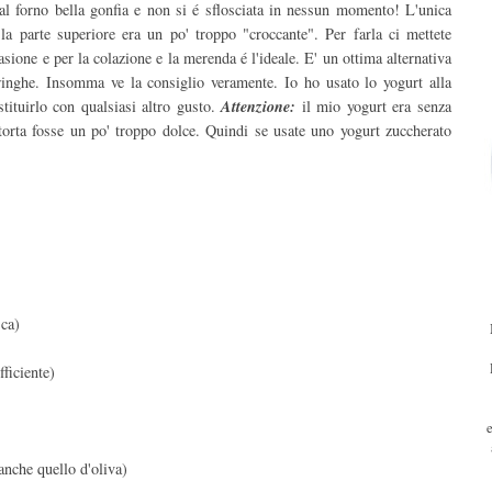
dal forno bella gonfia e non si é sflosciata in nessun momento! L'unica
la parte superiore era un po' troppo "croccante". Per farla ci mettete
sione e per la colazione e la merenda é l'ideale. E' un ottima alternativa
ringhe. Insomma ve la consiglio veramente. Io ho usato lo yogurt alla
tituirlo con qualsiasi altro gusto.
Attenzione:
il mio yogurt era senza
 torta fosse un po' troppo dolce. Quindi se usate uno yogurt zuccherato
sca)
ficiente)
anche quello d'oliva)