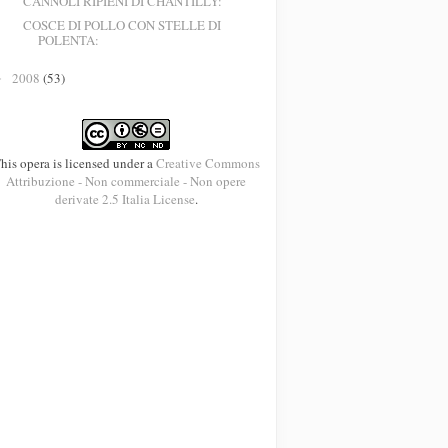
CANNOLI RIPIENI DI CHANTILLY:
COSCE DI POLLO CON STELLE DI
POLENTA:
2008
(53)
►
his opera is licensed under a
Creative Commons
Attribuzione - Non commerciale - Non opere
derivate 2.5 Italia License
.