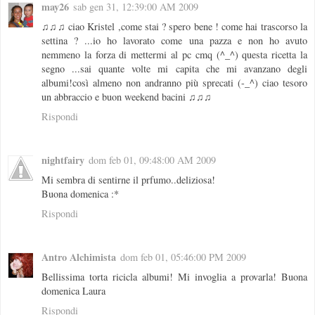
may26
sab gen 31, 12:39:00 AM 2009
♫♫♫ ciao Kristel ,come stai ? spero bene ! come hai trascorso la
settina ? ...io ho lavorato come una pazza e non ho avuto
nemmeno la forza di mettermi al pc cmq (^_^) questa ricetta la
segno ...sai quante volte mi capita che mi avanzano degli
albumi!così almeno non andranno più sprecati (-_^) ciao tesoro
un abbraccio e buon weekend bacini ♫♫♫
Rispondi
nightfairy
dom feb 01, 09:48:00 AM 2009
Mi sembra di sentirne il prfumo..deliziosa!
Buona domenica :*
Rispondi
Antro Alchimista
dom feb 01, 05:46:00 PM 2009
Bellissima torta ricicla albumi! Mi invoglia a provarla! Buona
domenica Laura
Rispondi