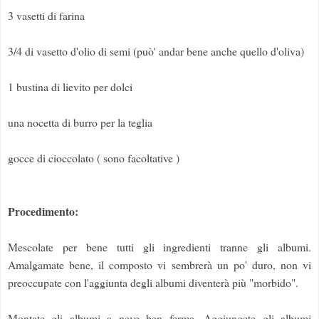
3 vasetti di farina
3/4 di vasetto d'olio di semi (può' andar bene anche quello d'oliva)
1 bustina di lievito per dolci
una nocetta di burro per la teglia
gocce di cioccolato ( sono facoltative )
Procedimento:
Mescolate per bene tutti gli ingredienti tranne gli albumi.
Amalgamate bene, il composto vi sembrerà un po' duro, non vi
preoccupate con l'aggiunta degli albumi diventerà più "morbido".
Montate gli albumi a neve ben ferma. Aggiungete gli albumi