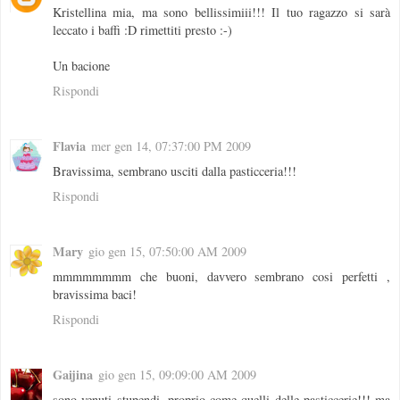
Kristellina mia, ma sono bellissimiii!!! Il tuo ragazzo si sarà
leccato i baffi :D rimettiti presto :-)
Un bacione
Rispondi
Flavia
mer gen 14, 07:37:00 PM 2009
Bravissima, sembrano usciti dalla pasticceria!!!
Rispondi
Mary
gio gen 15, 07:50:00 AM 2009
mmmmmmmm che buoni, davvero sembrano cosi perfetti ,
bravissima baci!
Rispondi
Gaijina
gio gen 15, 09:09:00 AM 2009
sono venuti stupendi, proprio come quelli delle pasticcerie!!! ma