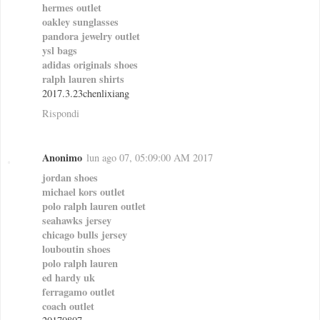
hermes outlet
oakley sunglasses
pandora jewelry outlet
ysl bags
adidas originals shoes
ralph lauren shirts
2017.3.23chenlixiang
Rispondi
Anonimo
lun ago 07, 05:09:00 AM 2017
jordan shoes
michael kors outlet
polo ralph lauren outlet
seahawks jersey
chicago bulls jersey
louboutin shoes
polo ralph lauren
ed hardy uk
ferragamo outlet
coach outlet