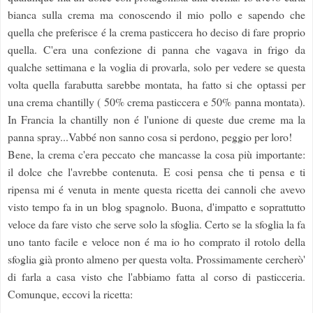
bianca sulla crema ma conoscendo il mio pollo e sapendo che
quella che preferisce é la crema pasticcera ho deciso di fare proprio
quella. C'era una confezione di panna che vagava in frigo da
qualche settimana e la voglia di provarla, solo per vedere se questa
volta quella farabutta sarebbe montata, ha fatto si che optassi per
una crema chantilly ( 50% crema pasticcera e 50% panna montata).
In Francia la chantilly non é l'unione di queste due creme ma la
panna spray...Vabbé non sanno cosa si perdono, peggio per loro!
Bene, la crema c'era peccato che mancasse la cosa più importante:
il dolce che l'avrebbe contenuta. E cosi pensa che ti pensa e ti
ripensa mi é venuta in mente questa ricetta dei cannoli che avevo
visto tempo fa in un blog spagnolo. Buona, d'impatto e soprattutto
veloce da fare visto che serve solo la sfoglia. Certo se la sfoglia la fa
uno tanto facile e veloce non é ma io ho comprato il rotolo della
sfoglia già pronto almeno per questa volta. Prossimamente cercherò'
di farla a casa visto che l'abbiamo fatta al corso di pasticceria.
Comunque, eccovi la ricetta: