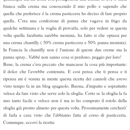
bianca sulla crema ma conoscendo il mio pollo e sapendo che
quella che preferisce é la crema pasticcera ho deciso di fare proprio
quella. C'era una confezione di panna che vagava in frigo da
qualche settimana e la voglia di provarla, solo per vedere se questa
volta quella farabutta sarebbe montata, ha fatto si che optassi per
una crema chantilly ( 50% crema pasticcera e 50% panna montata).
In Francia la chantilly non é l'unione di queste due creme ma la
panna spray...Vabbé non sanno cosa si perdono, peggio per loro!
Bene, la crema c'era peccato che mancasse la cosa più importante:
il dolce che l'avrebbe contenuta. E cosi pensa che ti pensa e ti
ripensa mi é venuta in mente questa ricetta dei cannoli che avevo
visto tempo fa in un blog spagnolo. Buona, d'impatto e soprattutto
veloce da fare visto che serve solo la sfoglia. Certo se la sfoglia la fa
uno tanto facile e veloce non é ma io ho comprato il rotolo della
sfoglia già pronto almeno per questa volta. Prossimamente cercherò'
di farla a casa visto che l'abbiamo fatta al corso di pasticceria.
Comunque, eccovi la ricetta: