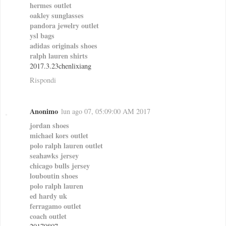
hermes outlet
oakley sunglasses
pandora jewelry outlet
ysl bags
adidas originals shoes
ralph lauren shirts
2017.3.23chenlixiang
Rispondi
Anonimo
lun ago 07, 05:09:00 AM 2017
jordan shoes
michael kors outlet
polo ralph lauren outlet
seahawks jersey
chicago bulls jersey
louboutin shoes
polo ralph lauren
ed hardy uk
ferragamo outlet
coach outlet