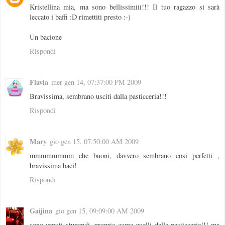
Kristellina mia, ma sono bellissimiii!!! Il tuo ragazzo si sarà
leccato i baffi :D rimettiti presto :-)
Un bacione
Rispondi
Flavia
mer gen 14, 07:37:00 PM 2009
Bravissima, sembrano usciti dalla pasticceria!!!
Rispondi
Mary
gio gen 15, 07:50:00 AM 2009
mmmmmmmm che buoni, davvero sembrano cosi perfetti ,
bravissima baci!
Rispondi
Gaijina
gio gen 15, 09:09:00 AM 2009
sono venuti stupendi, proprio come quelli delle pasticcerie!!! ma