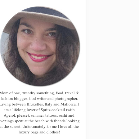
Mom of one, twenthy something, food, travel &
fashion blogger, food writer and photographer.
Living between Bruxelles, Italy and Mallorca. I
am a lifelong lover of Spritz cocktail (with
Aperol, please), summer, tattoos, sushi and
evenings spent at the beach with friends looking
at the sunset. Unfortunately for me I love all the
luxury bags and clothes!