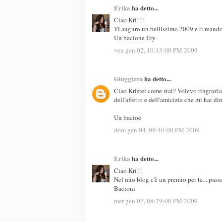
Erika
ha detto...
Ciao Kri!!!!
Ti auguro un bellissimo 2009 e ti mando 
Un bacione Ery
ven gen 02, 10:13:00 PM 2009
Giuggizzu
ha detto...
Ciao Kristel come stai? Volevo ringrazia
dell'affetto e dell'amicizia che mi hai di
Un bacioe
dom gen 04, 08:40:00 PM 2009
Erika
ha detto...
Ciao Kri!!!
Nel mio blog c'è un premio per te....pass
Bacioni
mer gen 07, 08:29:00 PM 2009