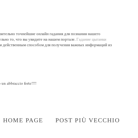
ительно точнейшие онлайн гадания для познания нашего
льно то, что вы увидите на нашем портале.
Гадание цыганки
и действенным способом для получения важных информаций из
un abbraccio forte!!!!
HOME PAGE
POST PIÙ VECCHIO