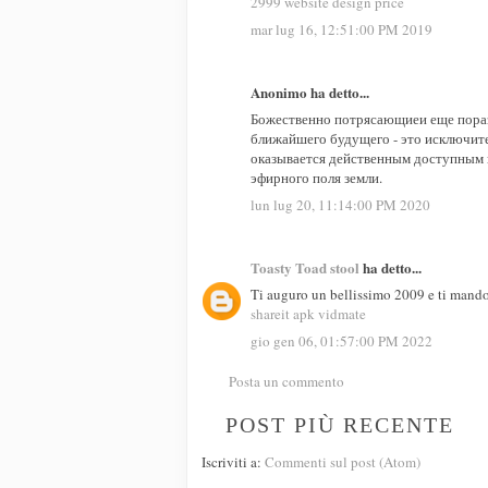
2999 website design price
mar lug 16, 12:51:00 PM 2019
Anonimo ha detto...
Божественно потрясающиеи еще пораз
ближайшего будущего - это исключите
оказывается действенным доступным 
эфирного поля земли.
lun lug 20, 11:14:00 PM 2020
Toasty Toad stool
ha detto...
Ti auguro un bellissimo 2009 e ti mando 
shareit apk
vidmate
gio gen 06, 01:57:00 PM 2022
Posta un commento
POST PIÙ RECENTE
Iscriviti a:
Commenti sul post (Atom)