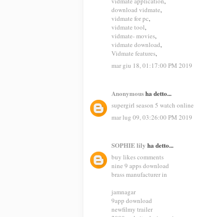
vidmate application
,
download vidmate
,
vidmate for pc
,
vidmate tool
,
vidmate- movies
,
vidmate download
,
Vidmate features
,
mar giu 18, 01:17:00 PM 2019
Anonymous
ha detto...
supergirl season 5 watch online
mar lug 09, 03:26:00 PM 2019
SOPHIE lily
ha detto...
buy likes comments
nine 9 apps download
brass manufacturer in
jamnagar
9app download
newfilmy trailer