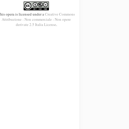
his opera is licensed under a
Creative Commons
Attribuzione - Non commerciale - Non opere
derivate 2.5 Italia License
.