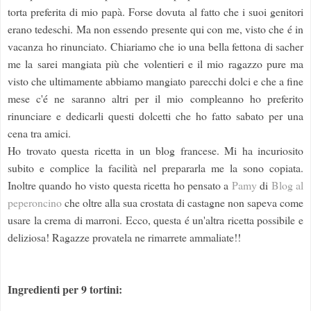
torta preferita di mio papà. Forse dovuta al fatto che i suoi genitori
erano tedeschi. Ma non essendo presente qui con me, visto che é in
vacanza ho rinunciato. Chiariamo che io una bella fettona di sacher
me la sarei mangiata più che volentieri e il mio ragazzo pure ma
visto che ultimamente abbiamo mangiato parecchi dolci e che a fine
mese c'é ne saranno altri per il mio compleanno ho preferito
rinunciare e dedicarli questi dolcetti che ho fatto sabato per una
cena tra amici.
Ho trovato questa ricetta in un blog francese. Mi ha incuriosito
subito e complice la facilità nel prepararla me la sono copiata.
Inoltre quando ho visto questa ricetta ho pensato a
Pamy
di
Blog al
peperoncino
che oltre alla sua crostata di castagne non sapeva come
usare la crema di marroni. Ecco, questa é un'altra ricetta possibile e
deliziosa! Ragazze provatela ne rimarrete ammaliate!!
Ingredienti per 9 tortini: