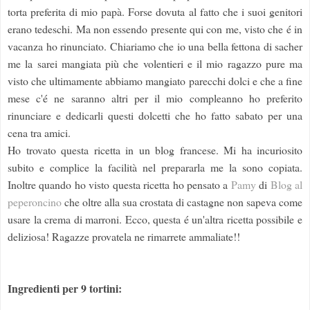
torta preferita di mio papà. Forse dovuta al fatto che i suoi genitori
erano tedeschi. Ma non essendo presente qui con me, visto che é in
vacanza ho rinunciato. Chiariamo che io una bella fettona di sacher
me la sarei mangiata più che volentieri e il mio ragazzo pure ma
visto che ultimamente abbiamo mangiato parecchi dolci e che a fine
mese c'é ne saranno altri per il mio compleanno ho preferito
rinunciare e dedicarli questi dolcetti che ho fatto sabato per una
cena tra amici.
Ho trovato questa ricetta in un blog francese. Mi ha incuriosito
subito e complice la facilità nel prepararla me la sono copiata.
Inoltre quando ho visto questa ricetta ho pensato a
Pamy
di
Blog al
peperoncino
che oltre alla sua crostata di castagne non sapeva come
usare la crema di marroni. Ecco, questa é un'altra ricetta possibile e
deliziosa! Ragazze provatela ne rimarrete ammaliate!!
Ingredienti per 9 tortini: