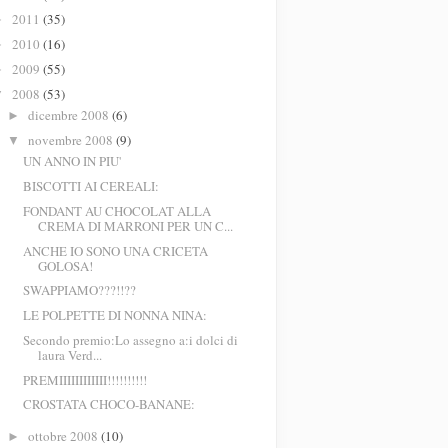
2011
(35)
►
2010
(16)
►
2009
(55)
►
2008
(53)
▼
dicembre 2008
(6)
►
novembre 2008
(9)
▼
UN ANNO IN PIU'
BISCOTTI AI CEREALI:
FONDANT AU CHOCOLAT ALLA
CREMA DI MARRONI PER UN C...
ANCHE IO SONO UNA CRICETA
GOLOSA!
SWAPPIAMO???!!??
LE POLPETTE DI NONNA NINA:
Secondo premio:Lo assegno a:i dolci di
laura Verd...
PREMIIIIIIIIIIII!!!!!!!!!!
CROSTATA CHOCO-BANANE:
ottobre 2008
(10)
►