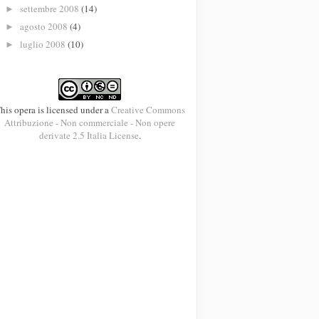
settembre 2008
(14)
►
agosto 2008
(4)
►
luglio 2008
(10)
►
his opera is licensed under a
Creative Commons
Attribuzione - Non commerciale - Non opere
derivate 2.5 Italia License
.