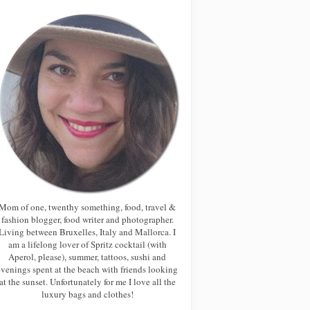
Mom of one, twenthy something, food, travel &
fashion blogger, food writer and photographer.
Living between Bruxelles, Italy and Mallorca. I
am a lifelong lover of Spritz cocktail (with
Aperol, please), summer, tattoos, sushi and
evenings spent at the beach with friends looking
at the sunset. Unfortunately for me I love all the
luxury bags and clothes!