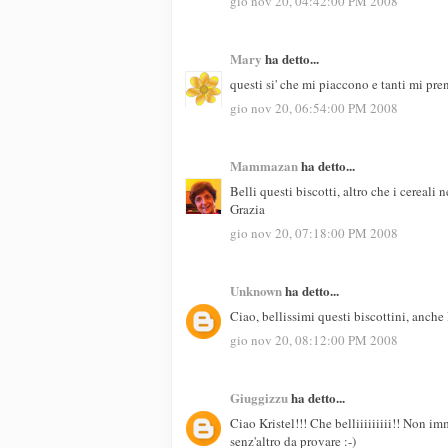
gio nov 20, 04:42:00 PM 2008
Mary
ha detto...
questi si' che mi piaccono e tanti mi pren
gio nov 20, 06:54:00 PM 2008
Mammazan
ha detto...
Belli questi biscotti, altro che i cereali
Grazia
gio nov 20, 07:18:00 PM 2008
Unknown
ha detto...
Ciao, bellissimi questi biscottini, anche 
gio nov 20, 08:12:00 PM 2008
Giuggizzu
ha detto...
Ciao Kristel!!! Che belliiiiiiiii!! Non i
senz'altro da provare :-)