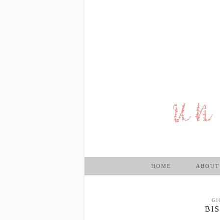
HOME
ABOUT
GI
BI