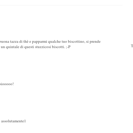
 buona tazza di thè e papparmi qualche tuo biscottino, si prende
T
 un quintale di questi stuzzicosi biscotti. ;-P
soiooooo!
e assolutamente1