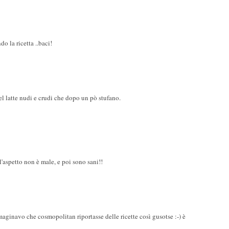
do la ricetta ..baci!
 nel latte nudi e crudi che dopo un pò stufano.
l'aspetto non è male, e poi sono sani!!
mmaginavo che cosmopolitan riportasse delle ricette così gusotse :-) è