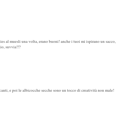
es al muesli una volta, erano buoni! anche i tuoi mi ispirano un sacco,
io, suvvia!!?
anti, e poi le albicocche secche sono un tocco di creatività non male!