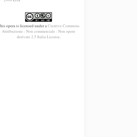
his opera is licensed under a
Creative Commons
Attribuzione - Non commerciale - Non opere
derivate 2.5 Italia License
.