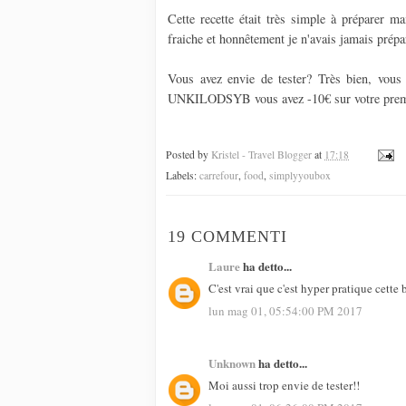
Cette recette était très simple à préparer m
fraiche et honnêtement je n'avais jamais prép
Vous avez envie de tester? Très bien, vous
UNKILODSYB vous avez -10€ sur votre prem
Posted by
Kristel - Travel Blogger
at
17:18
Labels:
carrefour
,
food
,
simplyyoubox
19 COMMENTI
Laure
ha detto...
C'est vrai que c'est hyper pratique cette b
lun mag 01, 05:54:00 PM 2017
Unknown
ha detto...
Moi aussi trop envie de tester!!