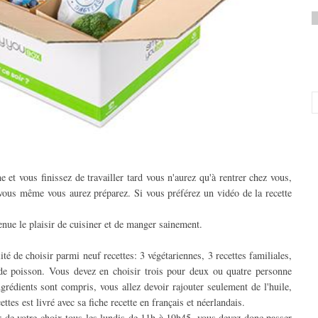
e et vous finissez de travailler tard vous n'aurez qu'à rentrer chez vous,
e vous même vous aurez préparez. Si vous préférez un vidéo de la recette
enue le plaisir de cuisiner et de manger sainement.
é de choisir parmi neuf recettes: 3 végétariennes, 3 recettes familiales,
 de poisson. Vous devez en choisir trois pour deux ou quatre personne
rédients sont compris, vous allez devoir rajouter seulement de l'huile,
tes est livré avec sa fiche recette en français et néerlandais.
r de votre choix tous les lundis de 11h à 19h45, vous devez donc passer