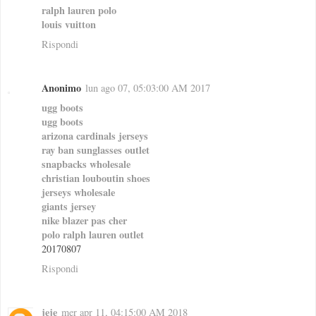
ralph lauren polo
louis vuitton
Rispondi
Anonimo
lun ago 07, 05:03:00 AM 2017
ugg boots
ugg boots
arizona cardinals jerseys
ray ban sunglasses outlet
snapbacks wholesale
christian louboutin shoes
jerseys wholesale
giants jersey
nike blazer pas cher
polo ralph lauren outlet
20170807
Rispondi
jeje
mer apr 11, 04:15:00 AM 2018