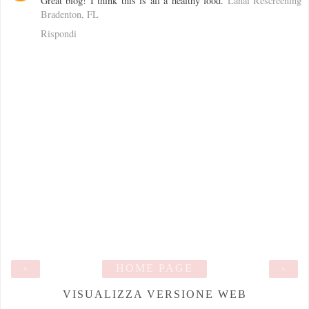
Great blog! I think this is all a healthy food.
Lanai Rescreening
Bradenton, FL
Rispondi
‹
HOME PAGE
›
VISUALIZZA VERSIONE WEB