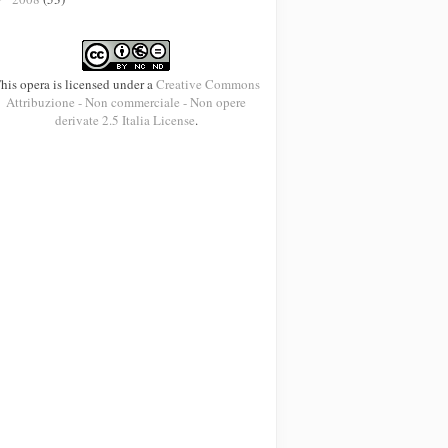
his opera is licensed under a
Creative Commons
Attribuzione - Non commerciale - Non opere
derivate 2.5 Italia License
.