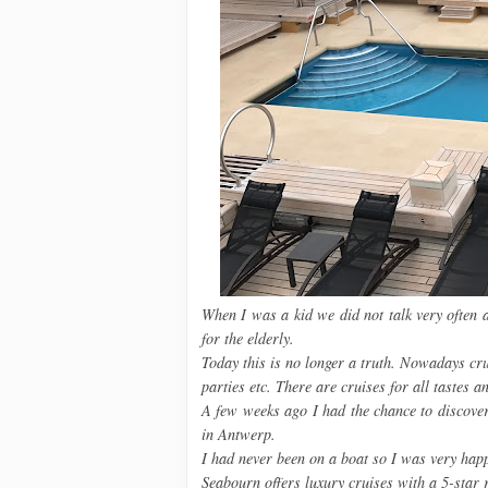
When I was a kid we did not talk very often a
for the elderly.
Today this is no longer a truth. Nowadays cr
parties etc. There are cruises for all tastes a
A few weeks ago I had the chance to discove
in Antwerp.
I had never been on a boat so I was very happ
Seabourn offers luxury cruises with a 5-star 