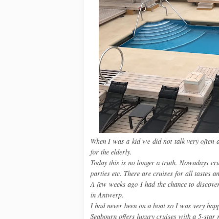
When I was a kid we did not talk very often a
for the elderly.
Today this is no longer a truth. Nowadays cr
parties etc. There are cruises for all tastes a
A few weeks ago I had the chance to discove
in Antwerp.
I had never been on a boat so I was very happ
Seabourn offers luxury cruises with a 5-star 