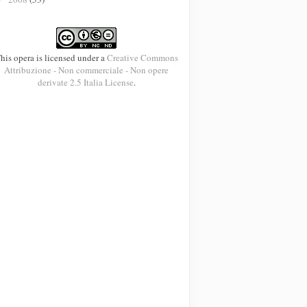
his opera is licensed under a
Creative Commons
Attribuzione - Non commerciale - Non opere
derivate 2.5 Italia License
.