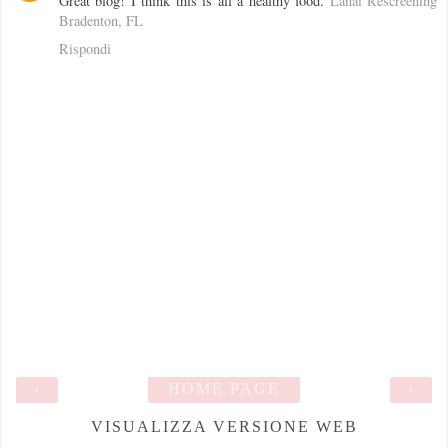
Great blog! I think this is all a healthy food.
Lanai Rescreening
Bradenton, FL
Rispondi
‹
HOME PAGE
›
VISUALIZZA VERSIONE WEB