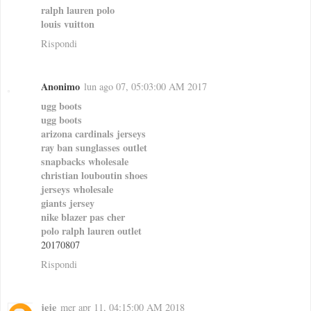
ralph lauren polo
louis vuitton
Rispondi
Anonimo
lun ago 07, 05:03:00 AM 2017
ugg boots
ugg boots
arizona cardinals jerseys
ray ban sunglasses outlet
snapbacks wholesale
christian louboutin shoes
jerseys wholesale
giants jersey
nike blazer pas cher
polo ralph lauren outlet
20170807
Rispondi
jeje
mer apr 11, 04:15:00 AM 2018