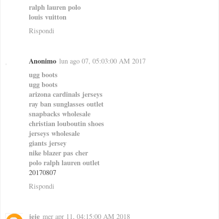
ralph lauren polo
louis vuitton
Rispondi
Anonimo
lun ago 07, 05:03:00 AM 2017
ugg boots
ugg boots
arizona cardinals jerseys
ray ban sunglasses outlet
snapbacks wholesale
christian louboutin shoes
jerseys wholesale
giants jersey
nike blazer pas cher
polo ralph lauren outlet
20170807
Rispondi
jeje
mer apr 11, 04:15:00 AM 2018