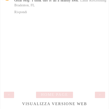
Great blog! I think this is all a healthy food.
Lanai Rescreening
Bradenton, FL
Rispondi
‹
HOME PAGE
›
VISUALIZZA VERSIONE WEB