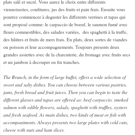
plats salé et sucré. Vous aurez le choix entre differents
viennoiseries, confitures, jus des fruits et pain frais. Ensuite vous
pourrez commencer à deguster les differents verrines et tapas qui
sont proposé comme: le carpaccio de boeuf, le saumon fumé avec
fleurs commestibles, des salades variées, des spaghetti à la truffe,
des hûitres et fruits de mers frais. En plats, deux sortes de viandes
ou poisson et leur accompagnements. Toujours presents deux
grandes assiettes avec de la charcuterie, du fromage avec fruits secs
et un jambon à decouper en fin tranches.
The Brunch, in the form of large buffet, offers a wide selection of
sweet and salty dishes. You can choose between various pastries,
jams, fresh bread and fruit juices. Then you can begin to taste the
different glasses and tapas are offered as: beef carpaccio, smoked
salmon with edible flowers, salads, spaghetti with truffles, oysters
and fresh seafood. As main dishes, two kinds of meat or fish with
accompaniments. Always presents two large plates with cold cuts,
cheese with nuts and ham slices.