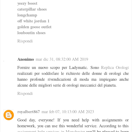
yeezy boost
caterpillar shoes
longchamp
off white jordan 1
golden goose outlet
louboutin shoes
Rispondi
Anonimo
mar dic 31, 08:32:00 AM 2019
Fornire un nuovo scopo per Ladymatic. Sono
Replica Orologi
realizzati per soddisfare le richieste delle donne di orologi che
hanno profonde rivendicazioni di moda ma impiegano anche
alcune delle migliori serie di orologi meccanici del pianeta.
Rispondi
royalbert867
mar feb 07, 10:13:00 AM 2023
Good day, everyone! If you need help with assignments or
homework, you can use this wonderful service. According to this
assignment help services in Manchester
you'll be pleased to learn