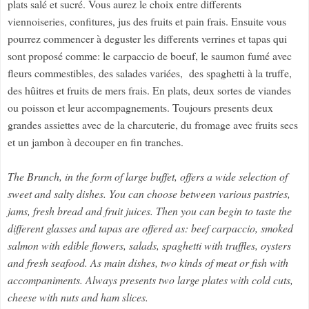
plats salé et sucré. Vous aurez le choix entre differents
viennoiseries, confitures, jus des fruits et pain frais. Ensuite vous
pourrez commencer à deguster les differents verrines et tapas qui
sont proposé comme: le carpaccio de boeuf, le saumon fumé avec
fleurs commestibles, des salades variées, des spaghetti à la truffe,
des hûitres et fruits de mers frais. En plats, deux sortes de viandes
ou poisson et leur accompagnements. Toujours presents deux
grandes assiettes avec de la charcuterie, du fromage avec fruits secs
et un jambon à decouper en fin tranches.
The Brunch, in the form of large buffet, offers a wide selection of
sweet and salty dishes. You can choose between various pastries,
jams, fresh bread and fruit juices. Then you can begin to taste the
different glasses and tapas are offered as: beef carpaccio, smoked
salmon with edible flowers, salads, spaghetti with truffles, oysters
and fresh seafood. As main dishes, two kinds of meat or fish with
accompaniments. Always presents two large plates with cold cuts,
cheese with nuts and ham slices.