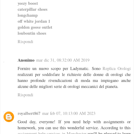
yeezy boost
caterpillar shoes
longchamp
off white jordan 1
golden goose outlet
louboutin shoes
Rispondi
Anonimo
mar dic 31, 08:32:00 AM 2019
Fornire un nuovo scopo per Ladymatic. Sono
Replica Orologi
realizzati per soddisfare le richieste delle donne di orologi che
hanno profonde rivendicazioni di moda ma impiegano anche
alcune delle migliori serie di orologi meccanici del pianeta.
Rispondi
royalbert867
mar feb 07, 10:13:00 AM 2023
Good day, everyone! If you need help with assignments or
homework, you can use this wonderful service. According to this
assignment help services in Manchester
you'll be pleased to learn