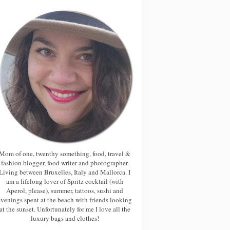
Mom of one, twenthy something, food, travel &
fashion blogger, food writer and photographer.
Living between Bruxelles, Italy and Mallorca. I
am a lifelong lover of Spritz cocktail (with
Aperol, please), summer, tattoos, sushi and
evenings spent at the beach with friends looking
at the sunset. Unfortunately for me I love all the
luxury bags and clothes!