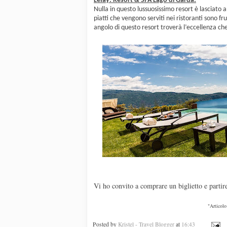
Lefay: Resort & SPA Lago di Garda:
Nulla in questo lussuosissimo resort è lasciato al
piatti che vengono serviti nei ristoranti sono fr
angolo di questo resort troverà l’eccellenza che
Vi ho convito a comprare un biglietto e partire
"Articolo
Posted by
Kristel - Travel Blogger
at
16:43