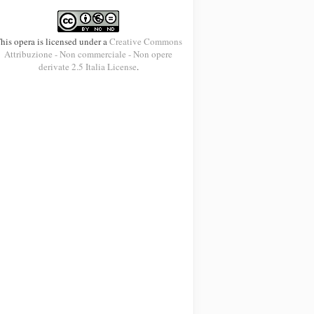
his opera is licensed under a
Creative Commons
Attribuzione - Non commerciale - Non opere
derivate 2.5 Italia License
.