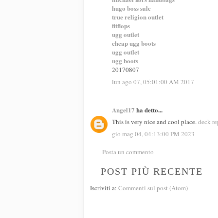
hugo boss sale
true religion outlet
fitflops
ugg outlet
cheap ugg boots
ugg outlet
ugg boots
20170807
lun ago 07, 05:01:00 AM 2017
Angel17
ha detto...
This is very nice and cool place.
deck r
gio mag 04, 04:13:00 PM 2023
Posta un commento
POST PIÙ RECENTE
Iscriviti a:
Commenti sul post (Atom)