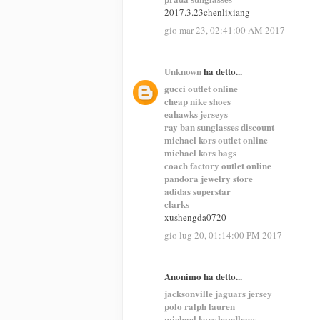
2017.3.23chenlixiang
gio mar 23, 02:41:00 AM 2017
Unknown
ha detto...
gucci outlet online
cheap nike shoes
eahawks jerseys
ray ban sunglasses discount
michael kors outlet online
michael kors bags
coach factory outlet online
pandora jewelry store
adidas superstar
clarks
xushengda0720
gio lug 20, 01:14:00 PM 2017
Anonimo ha detto...
jacksonville jaguars jersey
polo ralph lauren
michael kors handbags