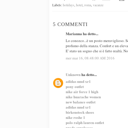
Labels:
holidays
,
hotel
,
roma
,
vacanze
5 COMMENTI
Marianna ha detto...
Lo conozco...è un posto meraviglioso. Son
profumo della stanza. Confort e un eleva
E' stato un sogno che si è fatto realtà. No
mer mar 16, 08:48:00 AM 2016
Unknown
ha detto...
adidas nmd xr1
pony outlet
nike air force 1 high
nike huarache women
new balance outlet
adidas nmd xr1
birkenstock shoes
nike roshe 1
polo ralph lauren outlet
prada sunglasses