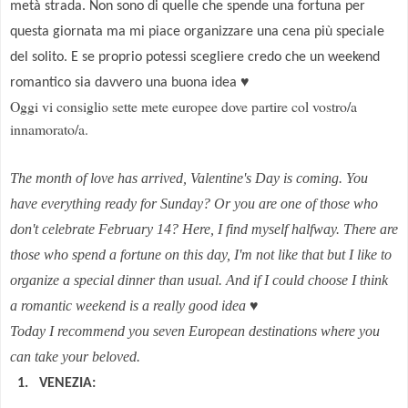
metà strada. Non sono di quelle che spende una fortuna per
questa giornata ma mi piace organizzare una cena più speciale
del solito. E se proprio potessi scegliere credo che un weekend
romantico sia davvero una buona idea
♥
Oggi vi consiglio sette mete europee dove partire col vostro/a
innamorato/a.
The month of love
has arrived
,
Valentine's Day
is
coming.
You
have
everything ready
for Sunday
?
Or
you are one of those
who
don't
celebrate
February 14
?
Here
,
I find myself
halfway
.
There are
those
who spend
a fortune on
this day, I'm not like that
but I like to
organize
a
special dinner
than usual
.
And if
I could choose
I think
a
romantic weekend
is
a really good idea
♥
Today I recommend
you seven
European destinations
where you
can take
your
be
loved.
1. VENEZIA: