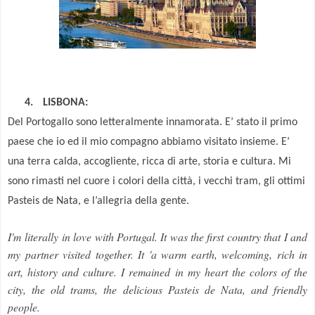
4.
LISBONA:
Del Portogallo sono letteralmente innamorata. E’ stato il primo
paese che io ed il mio compagno abbiamo visitato insieme. E’
una terra calda, accogliente, ricca di arte, storia e cultura. Mi
sono rimasti nel cuore i colori della città, i vecchi tram, gli ottimi
Pasteis de Nata, e l’allegria della gente.
I'm
literally
in love with Portugal
. It was the first country
that I
and
my
partner visited
together.
It
'
a
warm earth,
welcoming
,
rich in
art
, history and culture.
I
remained in my heart
the colors
of the
city
,
the old
trams,
the delicious
Pasteis
de
Nata,
and
friendly
people
.