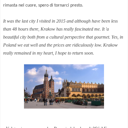
rimasta nel cuore, spero di tornarci presto.
It
was the last
city I visited
in 2015 and
although have
been
less
than 48 hours
there, Krakow
has really
fascinated me
.
It
'
a
beautiful city
both from
a cultural perspective
that
gourmet
.
Yes,
in
Poland
we eat well
and
the prices are
ridiculously low
. Krakow
really
remained in my heart
,
I hope to return soon
.