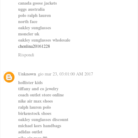
canada goose jackets
uggs australia
polo ralph lauren
north face
oakley sunglasses
moncler uk
oakley sunglasses wholesale
chenlina20161228
Rispondi
Unknown
gio mar 23, 03:01:00 AM 2017
hollister kids
tiffany and co jewelry
coach outlet store online
nike air max shoes
ralph lauren polo
birkenstock shoes
oakley sunglasses discount
michael kors handbags
adidas outlet
nike air max 90