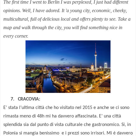
The first time
I went
to Berlin
I was
perplexed
, I just
had
different
opinions
. Well,
I have
adored
.
It
'
a young city,
economic
,
cheeky
,
multicultural
,
full of delicious
local and
offers
plenty to see
.
Take
a
map
and walk
through the city
, you will find something nice in
every corner.
7. CRACOVIA:
E’ stata l’ultima città che ho visitato nel 2015 e anche se ci sono
rimasta meno di 48h mi ha davvero affascinata. E’ una città
splendida sia dal punto di vista culturale che gastronomico. Si, in
Polonia si mangia benissimo
e i prezzi sono irrisori. Mi é davvero