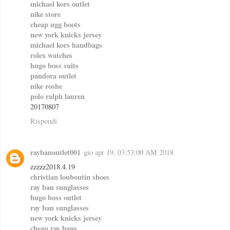
michael kors outlet
nike store
cheap ugg boots
new york knicks jersey
michael kors handbags
rolex watches
hugo boss suits
pandora outlet
nike roshe
polo ralph lauren
20170807
Rispondi
raybanoutlet001
gio apr 19, 03:53:00 AM 2018
zzzzz2018.4.19
christian louboutin shoes
ray ban sunglasses
hugo boss outlet
ray ban sunglasses
new york knicks jersey
cheap ray bans