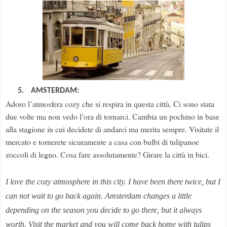
5.
AMSTERDAM:
Adoro l’atmosfera cozy che si respira in questa città. Ci sono stata
due volte ma non vedo l’ora di tornarci. Cambia un pochino in base
alla stagione in cui decidete di andarci ma merita sempre. Visitate il
mercato e tornerete sicuramente a casa con bulbi di tulipanoe
zoccoli di legno. Cosa fare assolutamente? Girare la città in bici.
I love the
cozy
atmosphere
in this city
.
I
have been there twice
, but
I
can not wait
to go back again.
Amsterdam changes a
little
depending on the season
you decide to
go there
, but it
always
worth
.
Visit the market
and
you
will come back
home with
tulips