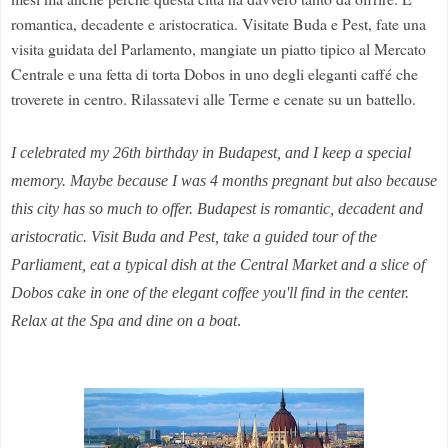
romantica, decadente e aristocratica. Visitate Buda e Pest, fate una
visita guidata del Parlamento, mangiate un piatto tipico al Mercato
Centrale e una fetta di torta Dobos in uno degli eleganti caffé che
troverete in centro. Rilassatevi alle Terme e cenate su un battello.
I celebrated my
26th birthday
in Budapest
, and
I keep
a special
memory
.
Maybe because
I was
4 months
pregnant
but also because
this city
has
so much to offer. Budapest is
romantic,
decadent and
aristocratic
.
Visit
Buda
and Pest
, take a
guided tour
of the
Parliament
, eat
a typical dish
at the
Central Market
and a slice of
Dobos
cake in
one of the elegant
coffee
you'll find in
the center
.
Relax
at the Spa
and dine
on a boat
.