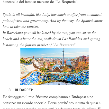
bancarelle del famoso mercato de “La Boqueria”.
Spain
is
all beautiful
, like
Italy
,
has
much to offer
from a cultural
point of view and
gastronomy
.
And
by the way
,
the Spanish know
how to take the tourists.
In Barcelona
you will be
kissed by the sun
,
you can sit
on the
beach
and
admire the sea
,
walk down
Las Ramblas and
getting
lostamong the
famous market
of "La
Boqueria
".
3.
BUDAPEST:
Ho festeggiato il mio 26esimo compleanno a Budapest e ne
conservo un ricordo speciale. Forse perché ero incinta di quasi 4
mesi ma anche perché questa città ha davvero tanto da offrire. E’