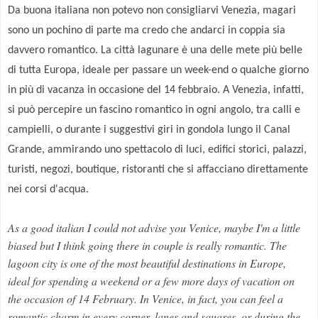
Da buona italiana non potevo non consigliarvi Venezia, magari
sono un pochino di parte ma credo che andarci in coppia sia
davvero romantico. La città lagunare è una delle mete più belle
di tutta Europa, ideale per passare un week-end o qualche giorno
in più di vacanza in occasione del 14 febbraio.
A Venezia, infatti,
si può percepire un fascino romantico in ogni angolo, tra calli e
campielli, o durante i suggestivi giri in gondola lungo il Canal
Grande, ammirando uno spettacolo di luci, edifici storici, palazzi,
turisti, negozi, boutique, ristoranti che si affacciano direttamente
nei corsi d'acqua.
As a good italian
I could not
advise
you
Venice,
maybe I'm
a little
biased but
I think
going there in couple
is
really romantic
.
The
lagoon city
is one of the
most beautiful destinations
in Europe
,
ideal for spending
a
weekend or
a few more days
of
vacation
on
the occasion
of 14 February
.
In Venice
, in fact,
you can
feel a
romantic charm
in every corner
,
lanes and squares
,
or during
the