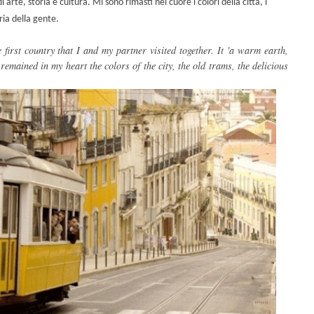
 arte, storia e cultura. Mi sono rimasti nel cuore i colori della città, i
ria della gente.
e first country
that I
and my
partner visited
together.
It
'
a
warm earth,
remained in my heart
the colors
of the city
,
the old
trams,
the delicious