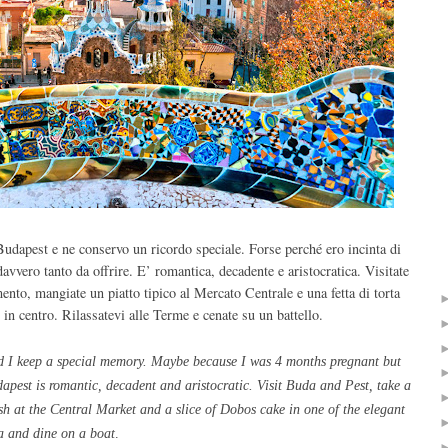
dapest e ne conservo un ricordo speciale. Forse perché ero incinta di
avvero tanto da offrire. E’ romantica, decadente e aristocratica. Visitate
ento, mangiate un piatto tipico al Mercato Centrale e una fetta di torta
 in centro. Rilassatevi alle Terme e cenate su un battello.
nd
I keep
a special memory
.
Maybe because
I was
4 months
pregnant
but
dapest is
romantic,
decadent and
aristocratic
.
Visit
Buda
and Pest
, take a
sh
at the
Central Market
and a slice of
Dobos
cake in
one of the elegant
a
and dine
on a boat
.