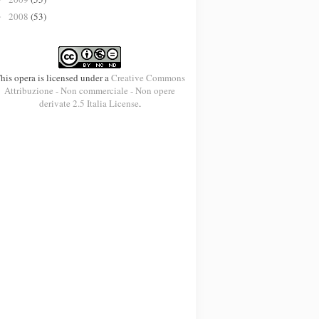
2008
(53)
►
his opera is licensed under a
Creative Commons
Attribuzione - Non commerciale - Non opere
derivate 2.5 Italia License
.