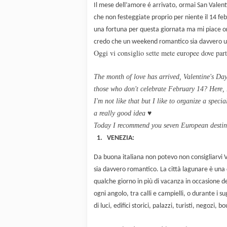
Il mese dell’amore é arrivato, ormai San Valent
che non festeggiate proprio per niente il 14 fe
una fortuna per questa giornata ma mi piace org
credo che un weekend romantico sia davvero 
Oggi vi consiglio sette mete europee dove part
The month of love
has arrived
,
Valentine's Da
those
who don't
celebrate
February 14
?
Here
,
I'm not like that
but I like to
organize
a
specia
a really good idea
♥
Today I recommend
you seven
European destin
1. VENEZIA:
Da buona italiana non potevo non consigliarvi 
sia davvero romantico. La città lagunare è una 
qualche giorno in più di vacanza in occasione d
ogni angolo, tra calli e campielli, o durante i 
di luci, edifici storici, palazzi, turisti, negozi,