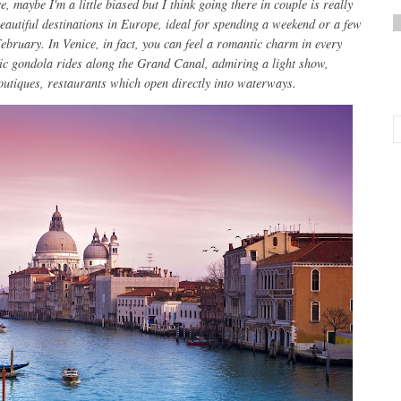
e,
maybe I'm
a little
biased but
I think
going there in couple
is
really
eautiful destinations
in Europe
,
ideal for spending
a
weekend or
a few
February
.
In Venice
, in fact,
you can
feel a
romantic charm
in every
ic
gondola rides
along the Grand Canal
,
admiring
a light show
,
outiques
,
restaurants
which open directly
into waterways
.