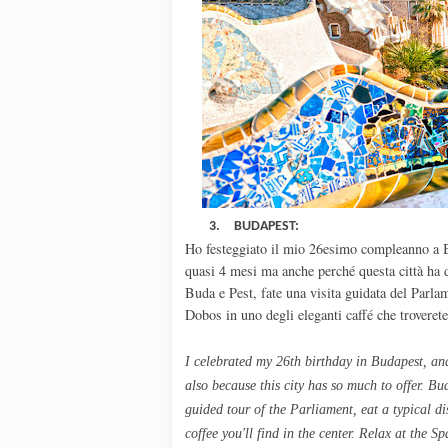
3.
BUDAPEST:
Ho festeggiato il mio 26esimo compleanno a Bu
quasi 4 mesi ma anche perché questa città ha d
Buda e Pest, fate una visita guidata del Parlam
Dobos in uno degli eleganti caffé che troverete
I celebrated my
26th birthday
in Budapest
, a
also because
this city
has
so much to offer. Bu
guided tour
of the
Parliament
, eat
a typical di
coffee
you'll find in
the center
.
Relax
at the Sp