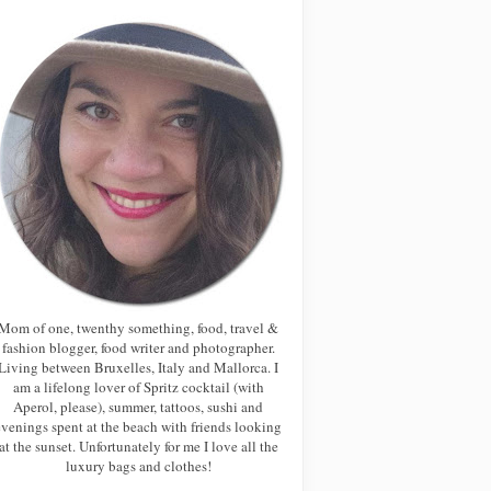
Mom of one, twenthy something, food, travel &
fashion blogger, food writer and photographer.
Living between Bruxelles, Italy and Mallorca. I
am a lifelong lover of Spritz cocktail (with
Aperol, please), summer, tattoos, sushi and
evenings spent at the beach with friends looking
at the sunset. Unfortunately for me I love all the
luxury bags and clothes!