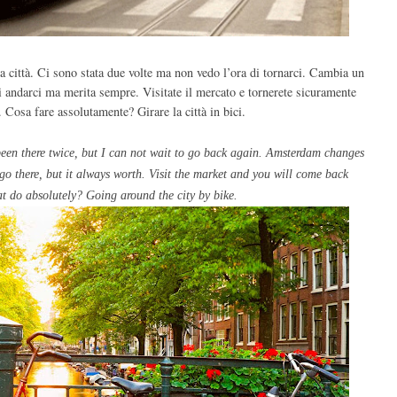
a città. Ci sono stata due volte ma non vedo l’ora di tornarci. Cambia un
di andarci ma merita sempre. Visitate il mercato e tornerete sicuramente
. Cosa fare assolutamente? Girare la città in bici.
een there twice
, but
I can not wait
to go back again.
Amsterdam changes
go there
, but it
always worth
.
Visit the market
and
you
will come back
t
do absolutely
?
Going around the city
by bike
.