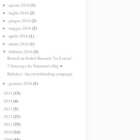
agosto 2016
(1)
►
luglio 2016
(2)
►
giugno 2016
(2)
►
maggio 2016
(2)
►
aprile 2016
(1)
►
marzo 2016
(1)
►
febbraio 2016
(3)
▼
Brunch au Sofitel Brussels "Le Louise"
7 Getaways for Valentine's Day ♥
Ballekes - the crowdfunding campaign
gennaio 2016
(5)
►
2015
(15)
►
2014
(4)
►
2013
(5)
►
2012
(21)
►
2011
(35)
►
2010
(16)
►
2009
(55)
►