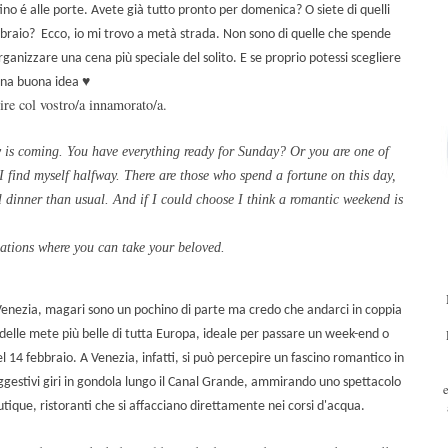
ino é alle porte. Avete già tutto pronto per domenica? O siete di quelli
bbraio?
Ecco, io mi trovo a metà strada. Non sono di quelle che spende
anizzare una cena più speciale del solito. E se proprio potessi scegliere
una buona idea
♥
ire col vostro/a innamorato/a.
y
is
coming.
You have
everything ready
for Sunday
?
Or
you are one of
I find myself
halfway
.
There are
those
who spend
a fortune on
this day,
l dinner
than usual
.
And if
I could choose
I think a
romantic weekend
is
ations
where you can take
your
be
loved.
Venezia, magari sono un pochino di parte ma credo che andarci in coppia
delle mete più belle di tutta Europa, ideale per passare un week-end o
el 14 febbraio.
A Venezia, infatti, si può percepire un fascino romantico in
suggestivi giri in gondola lungo il Canal Grande, ammirando uno spettacolo
 boutique, ristoranti che si affacciano direttamente nei corsi d'acqua.