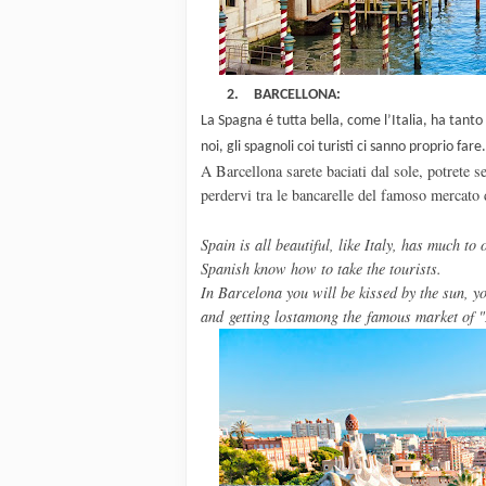
2.
BARCELLONA:
La Spagna é tutta bella, come l’Italia, ha tanto 
noi, gli spagnoli coi turisti ci sanno proprio fare.
A Barcellona sarete baciati dal sole, potrete
perdervi tra le bancarelle del famoso mercato
Spain
is
all beautiful
, like
Italy
,
has
much to o
Spanish know how to take the tourists.
In Barcelona
you will be
kissed by the sun
,
yo
and
getting lostamong the
famous market
of 