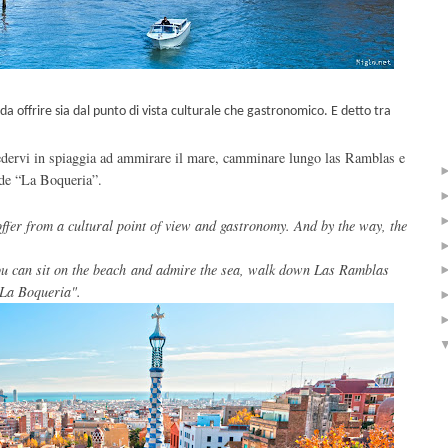
da offrire sia dal punto di vista culturale che gastronomico. E detto tra
 sedervi in spiaggia ad ammirare il mare, camminare lungo las Ramblas e
 de “La Boqueria”.
ffer
from a cultural
point of view and
gastronomy
.
And
by the way
,
the
u can sit
on the beach
and
admire the sea
,
walk down
Las Ramblas
"La
Boqueria
".