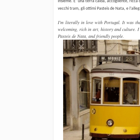
insieme. E’ una terra calda, accogliente, ricca di
vecchi tram, gli ottimi Pasteis de Nata, e l’alleg
I'm
literally
in love with Portugal
. It was th
welcoming
,
rich in art
, history and culture.
I
Pasteis
de
Nata,
and
friendly people
.