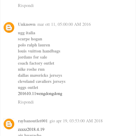
Rispondi
Unknown
mar ott 11, 05:00:00 AM 2016
ugg italia
scarpe hogan
polo ralph lauren
louis vuitton handbags
jordans for sale
coach factory outlet
nike roshe run
dallas mavericks jerseys
cleveland cavaliers jerseys
uggs outlet
201610.11wengdongdong
Rispondi
raybanoutlet001
gio apr 19, 03:53:00 AM 2018
zzzzz2018.4.19
air huarache