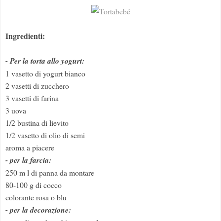
Ingredienti:
- Per la torta allo yogurt:
1 vasetto di yogurt bianco
2 vasetti di zucchero
3 vasetti di farina
3 uova
1/2 bustina di lievito
1/2 vasetto di olio di semi
aroma a piacere
- per la farcia:
250 m l di panna da montare
80-100 g di cocco
colorante rosa o blu
- per la decorazione: