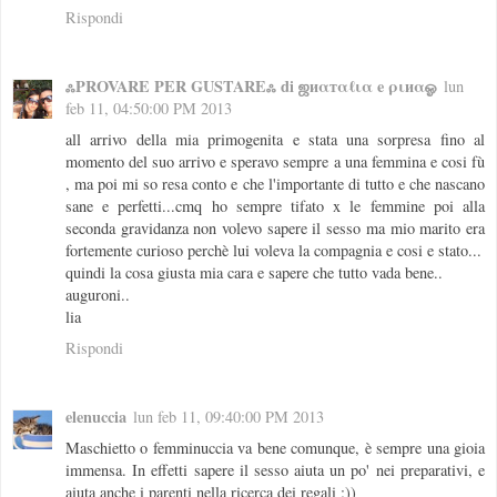
Rispondi
ஃPROVARE PER GUSTAREஃ di ஜиαтαℓια e ριиαஓ
lun
feb 11, 04:50:00 PM 2013
all arrivo della mia primogenita e stata una sorpresa fino al
momento del suo arrivo e speravo sempre a una femmina e cosi fù
, ma poi mi so resa conto e che l'importante di tutto e che nascano
sane e perfetti...cmq ho sempre tifato x le femmine poi alla
seconda gravidanza non volevo sapere il sesso ma mio marito era
fortemente curioso perchè lui voleva la compagnia e cosi e stato...
quindi la cosa giusta mia cara e sapere che tutto vada bene..
auguroni..
lia
Rispondi
elenuccia
lun feb 11, 09:40:00 PM 2013
Maschietto o femminuccia va bene comunque, è sempre una gioia
immensa. In effetti sapere il sesso aiuta un po' nei preparativi, e
aiuta anche i parenti nella ricerca dei regali :))