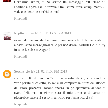
Carissima kristel, ti ho scritto un messaggio più lungo su
Facebook, spero che lo troverai! Bellissima torta, complimenti. S
vede che dentro è morbidissima!
Rispondi
Nepitella
mer feb 20, 12:18:00 PM 2013
evviva da mamma di due maschi non posso che dirti che, vestitini
a parte, sono meravigliosi :D e poi non dovrai sorbirti Hello Kitty
in tutte le salse ;) Auguri!
Rispondi
Serena
gio feb 21, 02:31:00 PM 2013
che bello Kristel!un ometto... tuo marito starà gia pensando a
varie partite di calcetto, lo so! e gli comprerà la tutina del suo tea
del cuore preparati! iosono ancora un po spaventata all'idea di
avere figli, ma un giorno sarà il mio turno e di certo mi
piacerebbe sapere il sesso in anticipo per fantasticarci su!
Rispondi