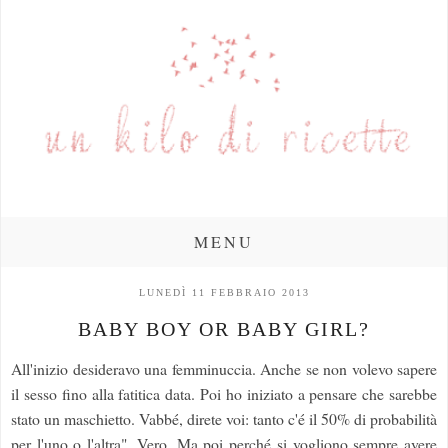
MENU
LUNEDÌ 11 FEBBRAIO 2013
BABY BOY OR BABY GIRL?
All'inizio desideravo una femminuccia. Anche se non volevo sapere
il sesso fino alla fatitica data. Poi ho iniziato a pensare che sarebbe
stato un maschietto. Vabbé, direte voi: tanto c'é il 50% di probabilità
per l'uno o l'altra". Vero. Ma poi perché si vogliono sempre avere