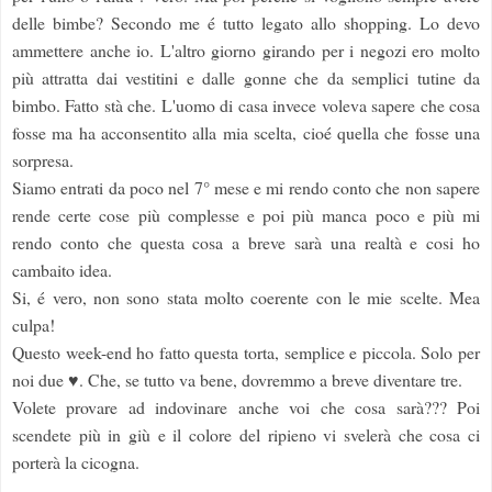
delle bimbe? Secondo me é tutto legato allo shopping. Lo devo
ammettere anche io. L'altro giorno girando per i negozi ero molto
più attratta dai vestitini e dalle gonne che da semplici tutine da
bimbo. Fatto stà che. L'uomo di casa invece voleva sapere che cosa
fosse ma ha acconsentito alla mia scelta, cioé quella che fosse una
sorpresa.
Siamo entrati da poco nel 7° mese e mi rendo conto che non sapere
rende certe cose più complesse e poi più manca poco e più mi
rendo conto che questa cosa a breve sarà una realtà e cosi ho
cambaito idea.
Si, é vero, non sono stata molto coerente con le mie scelte. Mea
culpa!
Questo week-end ho fatto questa torta, semplice e piccola. Solo per
noi due ♥. Che, se tutto va bene, dovremmo a breve diventare tre.
Volete provare ad indovinare anche voi che cosa sarà??? Poi
scendete più in giù e il colore del ripieno vi svelerà che cosa ci
porterà la cicogna.