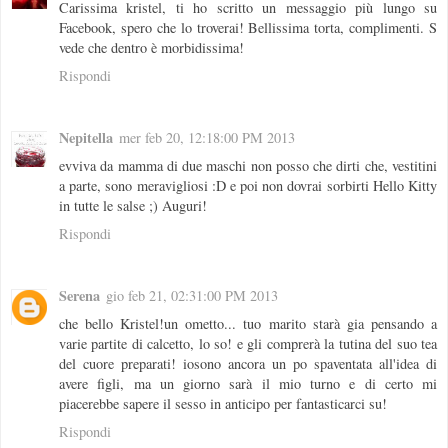
Carissima kristel, ti ho scritto un messaggio più lungo su
Facebook, spero che lo troverai! Bellissima torta, complimenti. S
vede che dentro è morbidissima!
Rispondi
Nepitella
mer feb 20, 12:18:00 PM 2013
evviva da mamma di due maschi non posso che dirti che, vestitini
a parte, sono meravigliosi :D e poi non dovrai sorbirti Hello Kitty
in tutte le salse ;) Auguri!
Rispondi
Serena
gio feb 21, 02:31:00 PM 2013
che bello Kristel!un ometto... tuo marito starà gia pensando a
varie partite di calcetto, lo so! e gli comprerà la tutina del suo tea
del cuore preparati! iosono ancora un po spaventata all'idea di
avere figli, ma un giorno sarà il mio turno e di certo mi
piacerebbe sapere il sesso in anticipo per fantasticarci su!
Rispondi