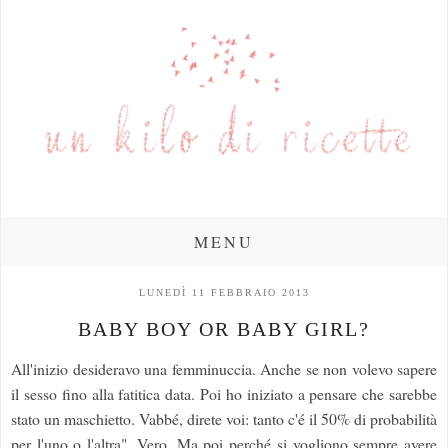
MENU
LUNEDÌ 11 FEBBRAIO 2013
BABY BOY OR BABY GIRL?
All'inizio desideravo una femminuccia. Anche se non volevo sapere
il sesso fino alla fatitica data. Poi ho iniziato a pensare che sarebbe
stato un maschietto. Vabbé, direte voi: tanto c'é il 50% di probabilità
per l'uno o l'altra". Vero. Ma poi perché si vogliono sempre avere