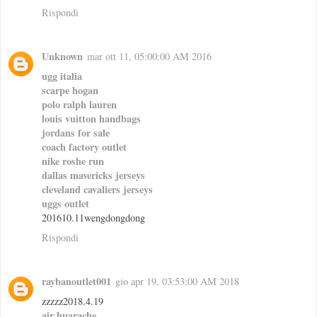
Rispondi
Unknown
mar ott 11, 05:00:00 AM 2016
ugg italia
scarpe hogan
polo ralph lauren
louis vuitton handbags
jordans for sale
coach factory outlet
nike roshe run
dallas mavericks jerseys
cleveland cavaliers jerseys
uggs outlet
201610.11wengdongdong
Rispondi
raybanoutlet001
gio apr 19, 03:53:00 AM 2018
zzzzz2018.4.19
air huarache