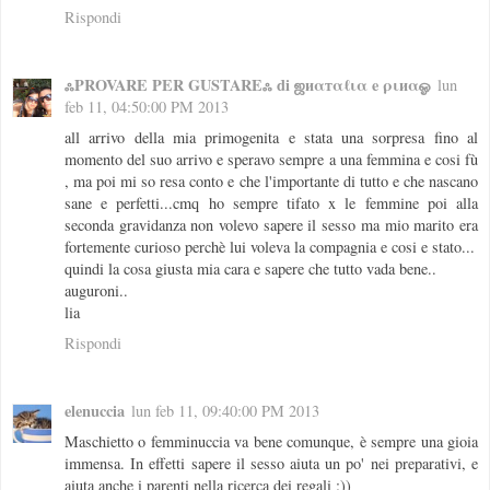
Rispondi
ஃPROVARE PER GUSTAREஃ di ஜиαтαℓια e ριиαஓ
lun
feb 11, 04:50:00 PM 2013
all arrivo della mia primogenita e stata una sorpresa fino al
momento del suo arrivo e speravo sempre a una femmina e cosi fù
, ma poi mi so resa conto e che l'importante di tutto e che nascano
sane e perfetti...cmq ho sempre tifato x le femmine poi alla
seconda gravidanza non volevo sapere il sesso ma mio marito era
fortemente curioso perchè lui voleva la compagnia e cosi e stato...
quindi la cosa giusta mia cara e sapere che tutto vada bene..
auguroni..
lia
Rispondi
elenuccia
lun feb 11, 09:40:00 PM 2013
Maschietto o femminuccia va bene comunque, è sempre una gioia
immensa. In effetti sapere il sesso aiuta un po' nei preparativi, e
aiuta anche i parenti nella ricerca dei regali :))