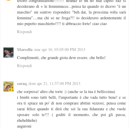
tesoro congratulazioni!!!!!!! neanke io nn ho mai capito xkè si
desiderano di + le femminucce...pensa ke quando io dicevo "è un
maschio" mi sentivo rispondere "beh dai, la prossima volta sarà
femmina"....ma chi se ne frega?!! io desideravo ardentemente il
mio pupetto maschietto!!!! ti abbraccio forte! ciao ciao
Rispondi
Marcella
mar apr 16, 03:05:00 PM 2013
Complimenti, che grande gioia deve essere. che bello!
Rispondi
saraq
dom apr 21, 11:57:00 PM 2013
che sorpresa! altro che torte :) (anche se la tua è bellissima)
i bimbi sono tutti belli, l'importante è che vada tutto bene! e se
ora ti spiace un po' di non comprare abitini vezzosi, pensa come
sarai felice quando ti dirà che sei la sua fidanzata e che vuole
sposare solo te!!! ( goditi il momento, che poi gli passa,
ehehehhehe)
auguroni