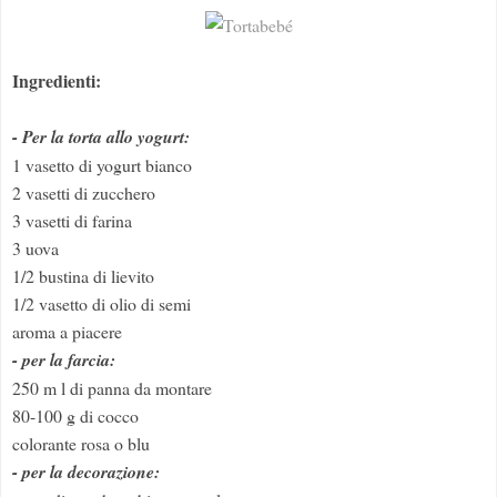
Ingredienti:
- Per la torta allo yogurt:
1 vasetto di yogurt bianco
2 vasetti di zucchero
3 vasetti di farina
3 uova
1/2 bustina di lievito
1/2 vasetto di olio di semi
aroma a piacere
- per la farcia:
250 m l di panna da montare
80-100 g di cocco
colorante rosa o blu
- per la decorazione: