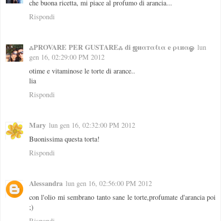
che buona ricetta, mi piace al profumo di arancia...
Rispondi
ஃPROVARE PER GUSTAREஃ di ஜиαтαℓια e ριиαஓ
lun
gen 16, 02:29:00 PM 2012
otime e vitaminose le torte di arance..
lia
Rispondi
Mary
lun gen 16, 02:32:00 PM 2012
Buonissima questa torta!
Rispondi
Alessandra
lun gen 16, 02:56:00 PM 2012
con l'olio mi sembrano tanto sane le torte,profumate d'arancia poi
;)
Rispondi