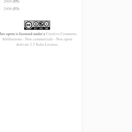
2009
(55)
►
2008
(53)
►
his opera is licensed under a
Creative Commons
Attribuzione - Non commerciale - Non opere
derivate 2.5 Italia License
.