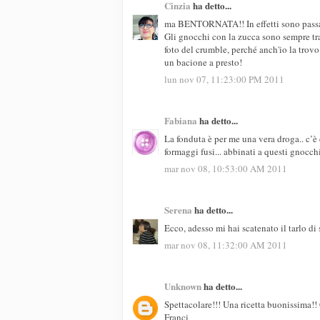
Cinzia
ha detto...
ma BENTORNATA!! In effetti sono passata
Gli gnocchi con la zucca sono sempre tra 
foto del crumble, perché anch'io la trovo
un bacione a presto!
lun nov 07, 11:23:00 PM 2011
Fabiana
ha detto...
La fonduta è per me una vera droga.. c’è 
formaggi fusi... abbinati a questi gnocch
mar nov 08, 10:53:00 AM 2011
Serena
ha detto...
Ecco, adesso mi hai scatenato il tarlo di
mar nov 08, 11:32:00 AM 2011
Unknown
ha detto...
Spettacolare!!! Una ricetta buonissima!
Franci