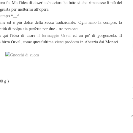
 fa. Ma l'idea di doverla sbucciare ha fatto si che rimanesse li più del
giusta per mettermi all'opera.
 tempo ^__^
ome ed é più dolce della zucca tradizionale. Ogni anno la compro, la
tità di polpa sia perfetta per due - tre persone.
a qui l'idea di usare
il formaggio Orval
ed un po' di gorgonzola. Il
la birra Orval, come quest'ultima viene prodotto in Abazzia dai Monaci.
00 g )