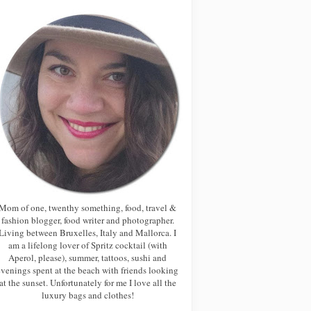
Mom of one, twenthy something, food, travel &
fashion blogger, food writer and photographer.
Living between Bruxelles, Italy and Mallorca. I
am a lifelong lover of Spritz cocktail (with
Aperol, please), summer, tattoos, sushi and
evenings spent at the beach with friends looking
at the sunset. Unfortunately for me I love all the
luxury bags and clothes!