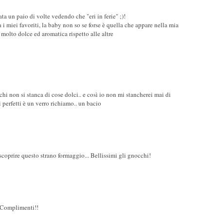
 un paio di volte vedendo che "eri in ferie" ;)!
i miei favoriti, la baby non so se forse è quella che appare nella mia
 molto dolce ed aromatica rispetto alle altre
chi non si stanca di cose dolci.. e così io non mi stancherei mai di
i perfetti è un verro richiamo.. un bacio
 scoprire questo strano formaggio... Bellissimi gli gnocchi!
! Complimenti!!