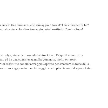
la zucca! Una curiosità...che formaggio è l'orval? Che consistenza ha?
entualmente a che altro formaggio potrei sostituirlo? un bacione!
o belga, viene fatto usando la birra Orval. Da qui il nome. E' un
izzato ed ha una consistenza molla-gommosa, molto ontuoso.
. Puoi sostituirlo con un formaggio saporito per smorzare il dolce della
ecorino staggionato o un formaggio che ti piaccia ma dal sapore forte.