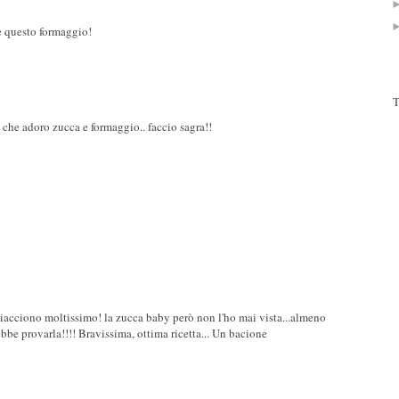
'è questo formaggio!
T
che adoro zucca e formaggio.. faccio sagra!!
piacciono moltissimo! la zucca baby però non l'ho mai vista...almeno
bbe provarla!!!! Bravissima, ottima ricetta... Un bacione