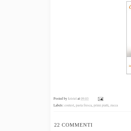
Posted by
kristel
at
09:03
Labels:
contest
,
pasta fresca
,
primi piatti
,
zucca
22 COMMENTI