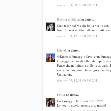
mar nov 08, 09:27:00 PM 2011
Kucina di Kiara
ha detto...
Ciao tesorina! Ma che bella ricetta con 
Non l'ho mai sentito dalle mie parti...ev
mer nov 09, 12:15:00 PM 2011
kristel
ha detto...
@Kiara: il formaggio Orval é un formaggi
formaggio a base di latte intero pastor
Penso che in Italia sia difficile trovarlo
zucca. Vanno quindi bene: gorgonzola, p
Un bacione!
mer nov 09, 12:51:00 PM 2011
Erika
ha detto...
Un formaggio fatto con la birra???
Lo voglio assolutamente assaggiare!